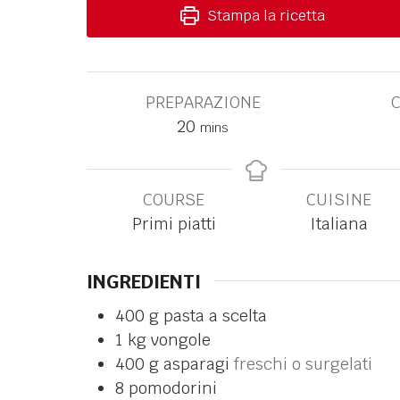
Stampa la ricetta
PREPARAZIONE
20
mins
COURSE
CUISINE
Primi piatti
Italiana
INGREDIENTI
400
g
pasta a scelta
1
kg
vongole
400
g
asparagi
freschi o surgelati
8
pomodorini