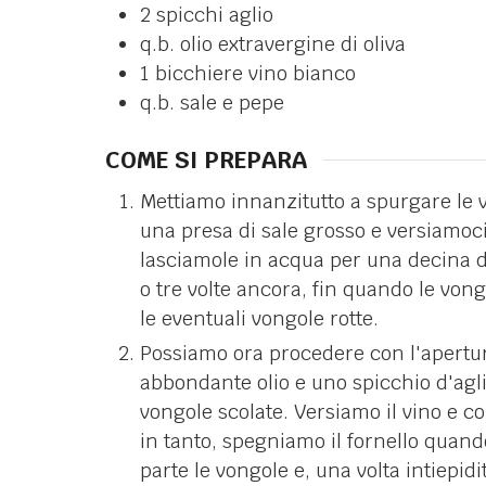
2
spicchi
aglio
q.b.
olio extravergine di oliva
1
bicchiere
vino bianco
q.b.
sale e pepe
COME SI PREPARA
Mettiamo innanzitutto a spurgare le
una presa di sale grosso e versiamoci
lasciamole in acqua per una decina d
o tre volte ancora, fin quando le von
le eventuali vongole rotte.
Possiamo ora procedere con l'apertur
abbondante olio e uno spicchio d'agl
vongole scolate. Versiamo il vino e c
in tanto, spegniamo il fornello quand
parte le vongole e, una volta intiepid