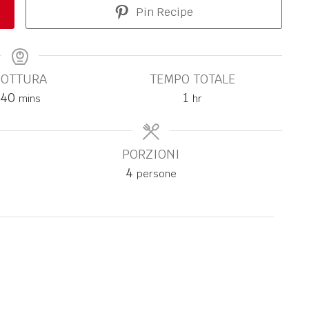
Pin Recipe
COTTURA
TEMPO TOTALE
40
1
mins
hr
PORZIONI
4
persone