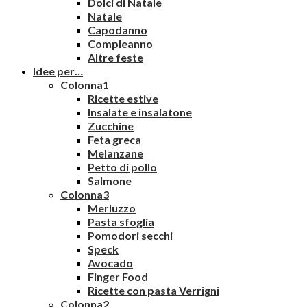
Dolci di Natale
Natale
Capodanno
Compleanno
Altre feste
Idee per…
Colonna1
Ricette estive
Insalate e insalatone
Zucchine
Feta greca
Melanzane
Petto di pollo
Salmone
Colonna3
Merluzzo
Pasta sfoglia
Pomodori secchi
Speck
Avocado
Finger Food
Ricette con pasta Verrigni
Colonna2