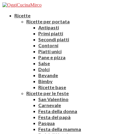
Ricette
Ricette per portata
Antipasti
Primi piatti
Secondi piatti
Contorni
Piatti unici
Pane e pizza
Salse
Dolci
Bevande
Bimby
Ricette base
Ricette per le feste
San Valentino
Carnevale
Festa della donna
Festa del papà
Pasqua
Festa della mamma