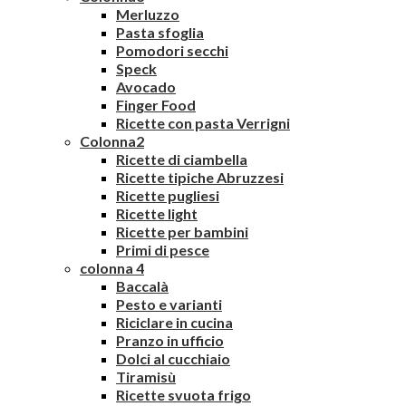
Merluzzo
Pasta sfoglia
Pomodori secchi
Speck
Avocado
Finger Food
Ricette con pasta Verrigni
Colonna2
Ricette di ciambella
Ricette tipiche Abruzzesi
Ricette pugliesi
Ricette light
Ricette per bambini
Primi di pesce
colonna 4
Baccalà
Pesto e varianti
Riciclare in cucina
Pranzo in ufficio
Dolci al cucchiaio
Tiramisù
Ricette svuota frigo