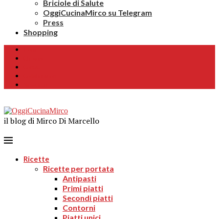
Briciole di Salute
OggiCucinaMirco su Telegram
Press
Shopping
Home
Chi sono
Contatti
Collaborazioni
Newsletter
il blog di Mirco Di Marcello
Ricette
Ricette per portata
Antipasti
Primi piatti
Secondi piatti
Contorni
Piatti unici