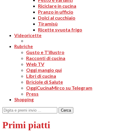
Riciclare in cucina
Pranzo in ufficio
Dolci al cucchiaio
Tiramisù
Ricette svuota frigo
Videoricette
Rubriche
Gusto e T’illustro
Racconti di cucina
Web TV
Oggi mangio qui
Libri di cucina
Briciole di Salute
OggiCucinaMirco su Telegram
Press
Shopping
Cerca
Primi piatti