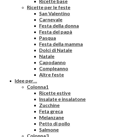
Ricette base
Ricette per le feste
San Valentino
Carnevale
Festa della donna
Festa del papà
Pasqua
Festa della mamma
Dolci di Natale
Natale
Capodanno
Compleanno
Altre feste
Idee per…
Colonna1
Ricette estive
Insalate e insalatone
Zucchine
Feta greca
Melanzane
Petto di pollo
Salmone
Colonna3