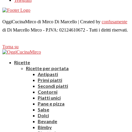
Telegram
OggiCucinaMirco di Mirco Di Marcello | Created by
confusamente
di Di Marcello Mirco - P.IVA: 02124610672 - Tutti i diritti riservati.
Torna su
Ricette
Ricette per portata
Antipasti
Primi piatti
Secondi piatti
Contorni
Piatti unici
Pane e pizza
Salse
Dolci
Bevande
Bimby