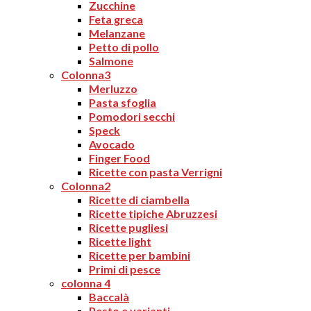
Zucchine
Feta greca
Melanzane
Petto di pollo
Salmone
Colonna3
Merluzzo
Pasta sfoglia
Pomodori secchi
Speck
Avocado
Finger Food
Ricette con pasta Verrigni
Colonna2
Ricette di ciambella
Ricette tipiche Abruzzesi
Ricette pugliesi
Ricette light
Ricette per bambini
Primi di pesce
colonna 4
Baccalà
Pesto e varianti