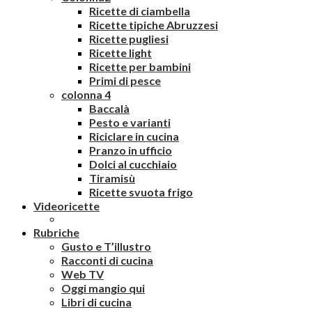
Ricette di ciambella
Ricette tipiche Abruzzesi
Ricette pugliesi
Ricette light
Ricette per bambini
Primi di pesce
colonna 4
Baccalà
Pesto e varianti
Riciclare in cucina
Pranzo in ufficio
Dolci al cucchiaio
Tiramisù
Ricette svuota frigo
Videoricette
Rubriche
Gusto e T’illustro
Racconti di cucina
Web TV
Oggi mangio qui
Libri di cucina