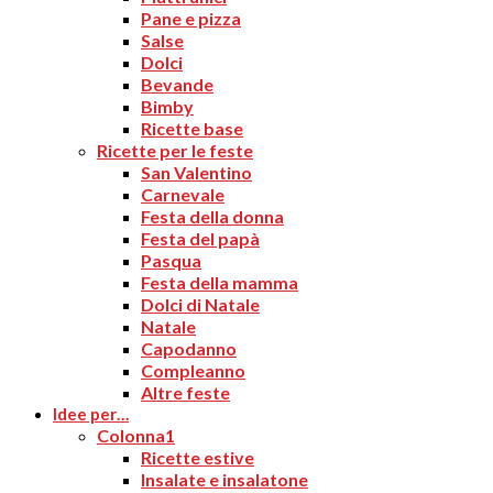
Pane e pizza
Salse
Dolci
Bevande
Bimby
Ricette base
Ricette per le feste
San Valentino
Carnevale
Festa della donna
Festa del papà
Pasqua
Festa della mamma
Dolci di Natale
Natale
Capodanno
Compleanno
Altre feste
Idee per…
Colonna1
Ricette estive
Insalate e insalatone