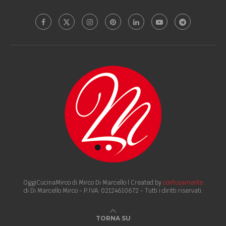
OggiCucinaMirco di Mirco Di Marcello | Created by
confusamente
di Di Marcello Mirco - P.IVA: 02124610672 - Tutti i diritti riservati.
TORNA SU