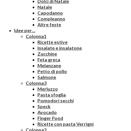
Dolci di Natale
Natale
Capodanno
Compleanno
Altre feste
Idee per…
Colonna1
Ricette estive
Insalate e insalatone
Zucchine
Feta greca
Melanzane
Petto di pollo
Salmone
Colonna3
Merluzzo
Pasta sfoglia
Pomodori secchi
Speck
Avocado
Finger Food
Ricette con pasta Verrigni
Colonna2