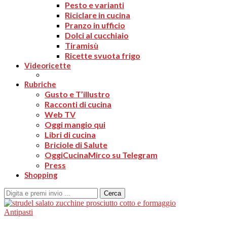
Pesto e varianti
Riciclare in cucina
Pranzo in ufficio
Dolci al cucchiaio
Tiramisù
Ricette svuota frigo
Videoricette
Rubriche
Gusto e T’illustro
Racconti di cucina
Web TV
Oggi mangio qui
Libri di cucina
Briciole di Salute
OggiCucinaMirco su Telegram
Press
Shopping
Cerca
Antipasti