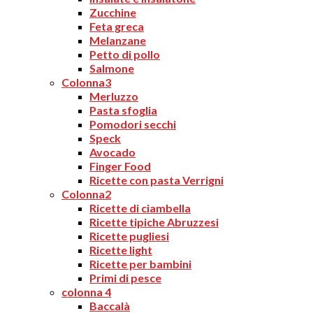
Zucchine
Feta greca
Melanzane
Petto di pollo
Salmone
Colonna3
Merluzzo
Pasta sfoglia
Pomodori secchi
Speck
Avocado
Finger Food
Ricette con pasta Verrigni
Colonna2
Ricette di ciambella
Ricette tipiche Abruzzesi
Ricette pugliesi
Ricette light
Ricette per bambini
Primi di pesce
colonna 4
Baccalà