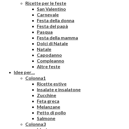
Ricette per le feste
San Valentino
Carnevale
Festa della donna
Festa del papà
Pasqua
Festa della mamma
Dolci di Natale
Natale
Capodanno
Compleanno
Altre feste
Idee per…
Colonna1
Ricette estive
Insalate e insalatone
Zucchine
Feta greca
Melanzane
Petto di pollo
Salmone
Colonna3