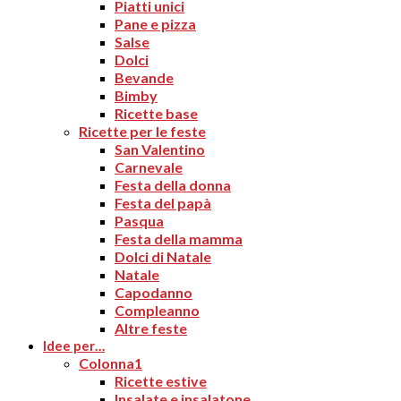
Piatti unici
Pane e pizza
Salse
Dolci
Bevande
Bimby
Ricette base
Ricette per le feste
San Valentino
Carnevale
Festa della donna
Festa del papà
Pasqua
Festa della mamma
Dolci di Natale
Natale
Capodanno
Compleanno
Altre feste
Idee per…
Colonna1
Ricette estive
Insalate e insalatone