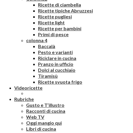
Ricette di ciambella
Ricette tipiche Abruzzesi
Ricette pugliesi
Ricette light
Ricette per bambini
Primi di pesce
colonna 4
Baccalà
Pesto e varianti
Riciclare in cucina
Pranzo in ufficio
Dolci al cucchiaio
Tiramisù
Ricette svuota frigo
Videoricette
Rubriche
Gusto e T’illustro
Racconti di cucina
Web TV
Oggi mangio qui
Libri di cucina