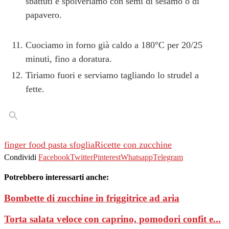
sbattuti e spolveriamo con semi di sesamo o di
papavero.
Cuociamo in forno già caldo a 180°C per 20/25
minuti, fino a doratura.
Tiriamo fuori e serviamo tagliando lo strudel a
fette.
finger food pasta sfoglia
Ricette con zucchine
Condividi
Facebook
Twitter
Pinterest
Whatsapp
Telegram
Potrebbero interessarti anche:
Bombette di zucchine in friggitrice ad aria
Torta salata veloce con caprino, pomodori confit e...