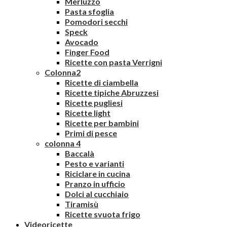
Merluzzo
Pasta sfoglia
Pomodori secchi
Speck
Avocado
Finger Food
Ricette con pasta Verrigni
Colonna2
Ricette di ciambella
Ricette tipiche Abruzzesi
Ricette pugliesi
Ricette light
Ricette per bambini
Primi di pesce
colonna 4
Baccalà
Pesto e varianti
Riciclare in cucina
Pranzo in ufficio
Dolci al cucchiaio
Tiramisù
Ricette svuota frigo
Videoricette