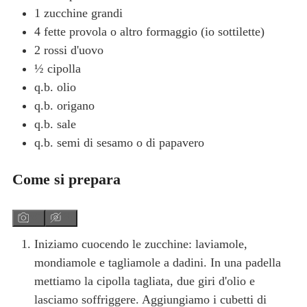
1
zucchine grandi
4
fette
provola o altro formaggio
(io sottilette)
2
rossi d'uovo
½
cipolla
q.b.
olio
q.b.
origano
q.b.
sale
q.b.
semi di sesamo o di papavero
Come si prepara
Iniziamo cuocendo le zucchine: laviamole,
mondiamole e tagliamole a dadini. In una padella
mettiamo la cipolla tagliata, due giri d'olio e
lasciamo soffriggere. Aggiungiamo i cubetti di