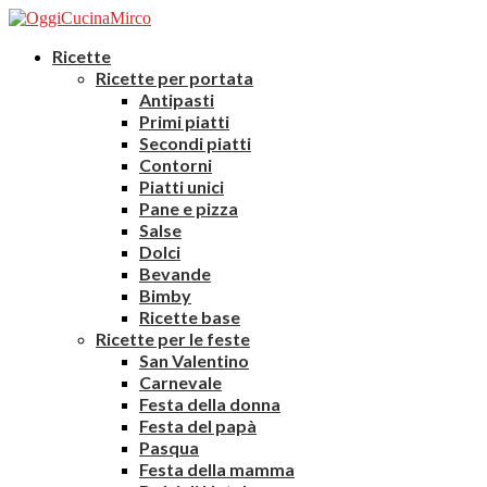
Ricette
Ricette per portata
Antipasti
Primi piatti
Secondi piatti
Contorni
Piatti unici
Pane e pizza
Salse
Dolci
Bevande
Bimby
Ricette base
Ricette per le feste
San Valentino
Carnevale
Festa della donna
Festa del papà
Pasqua
Festa della mamma