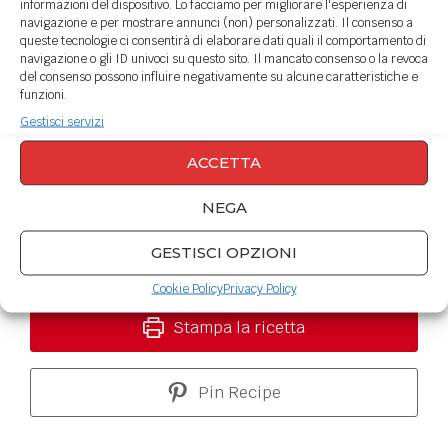
informazioni del dispositivo. Lo facciamo per migliorare l'esperienza di
navigazione e per mostrare annunci (non) personalizzati. Il consenso a
queste tecnologie ci consentirà di elaborare dati quali il comportamento di
Carbonara con
navigazione o gli ID univoci su questo sito. Il mancato consenso o la revoca
del consenso possono influire negativamente su alcune caratteristiche e
prosciutto crudo e
funzioni.
Gestisci servizi
zucchine
ACCETTA
Mirco Di Marcello
NEGA
Una ricetta gustosissima da preparare
quando abbiamo voglia di carbonara ma non
GESTISCI OPZIONI
abbiamo in casa guanciale o pancetta.
Cookie Policy
Privacy Policy
Stampa la ricetta
Pin Recipe