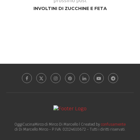
prossimo post
INVOLTINI DI ZUCCHINE E FETA
OggiCucinaMirco di Mirco Di Marcello | Created by
confusamente
di Di Marcello Mirco - P.IVA: 02124610672 - Tutti i diritti riservati.