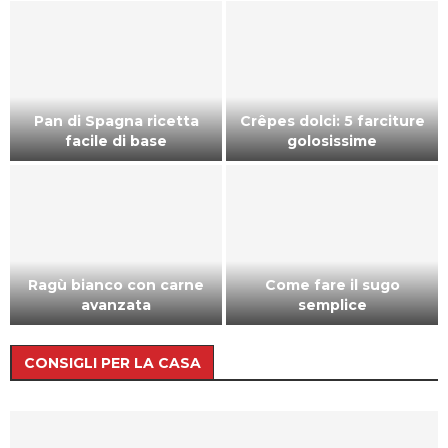
Pan di Spagna ricetta
Crêpes dolci: 5 farciture
facile di base
golosissime
Ragù bianco con carne
Come fare il sugo
avanzata
semplice
CONSIGLI PER LA CASA