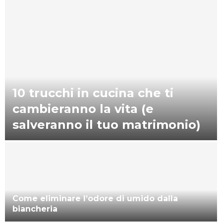
10 trucchi in cucina che ti
cambieranno la vita (e
salveranno il tuo matrimonio)
Come eliminare l’odore di umido dalla
biancheria