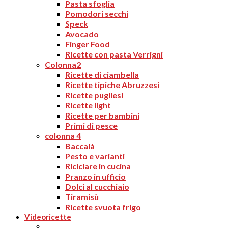
Pasta sfoglia
Pomodori secchi
Speck
Avocado
Finger Food
Ricette con pasta Verrigni
Colonna2
Ricette di ciambella
Ricette tipiche Abruzzesi
Ricette pugliesi
Ricette light
Ricette per bambini
Primi di pesce
colonna 4
Baccalà
Pesto e varianti
Riciclare in cucina
Pranzo in ufficio
Dolci al cucchiaio
Tiramisù
Ricette svuota frigo
Videoricette