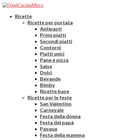
Ricette
Ricette per portata
Antipasti
Primi piatti
Secondi piatti
Contorni
Piatti unici
Pane e pizza
Salse
Dolci
Bevande
Bimby
Ricette base
Ricette per le feste
San Valentino
Carnevale
Festa della donna
Festa del papà
Pasqua
Festa della mamma