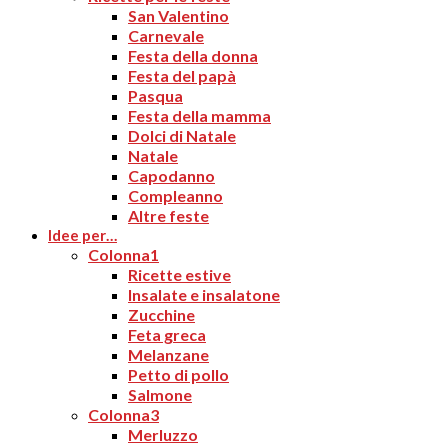
San Valentino
Carnevale
Festa della donna
Festa del papà
Pasqua
Festa della mamma
Dolci di Natale
Natale
Capodanno
Compleanno
Altre feste
Idee per…
Colonna1
Ricette estive
Insalate e insalatone
Zucchine
Feta greca
Melanzane
Petto di pollo
Salmone
Colonna3
Merluzzo