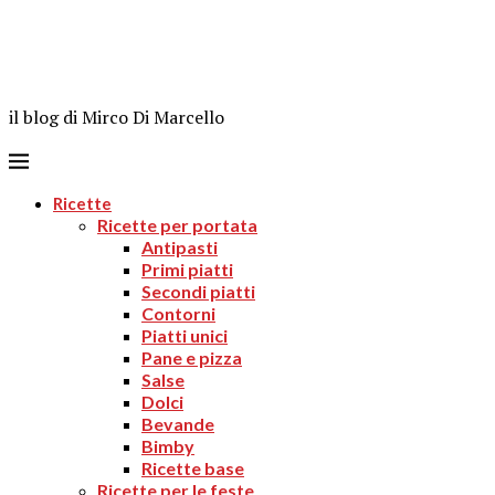
il blog di Mirco Di Marcello
Ricette
Ricette per portata
Antipasti
Primi piatti
Secondi piatti
Contorni
Piatti unici
Pane e pizza
Salse
Dolci
Bevande
Bimby
Ricette base
Ricette per le feste