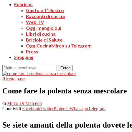
Rubriche
Gusto e T’illustro
Racconti di cucina
Web TV
Oggi mangio qui
Libri di cucina
Briciole di Salute
OggiCucinaMirco su Telegram
Press
Shopping
Cerca
Ricette base
Come fare la polenta senza mescolare
di
Mirco Di Marcello
Condividi
Facebook
Twitter
Pinterest
Whatsapp
Telegram
Se siete amanti della polenta dovete 