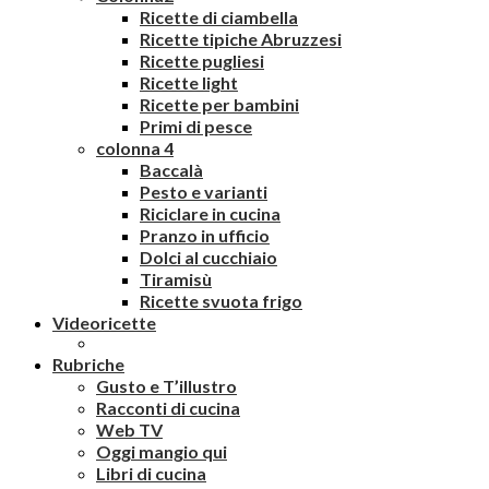
Ricette di ciambella
Ricette tipiche Abruzzesi
Ricette pugliesi
Ricette light
Ricette per bambini
Primi di pesce
colonna 4
Baccalà
Pesto e varianti
Riciclare in cucina
Pranzo in ufficio
Dolci al cucchiaio
Tiramisù
Ricette svuota frigo
Videoricette
Rubriche
Gusto e T’illustro
Racconti di cucina
Web TV
Oggi mangio qui
Libri di cucina