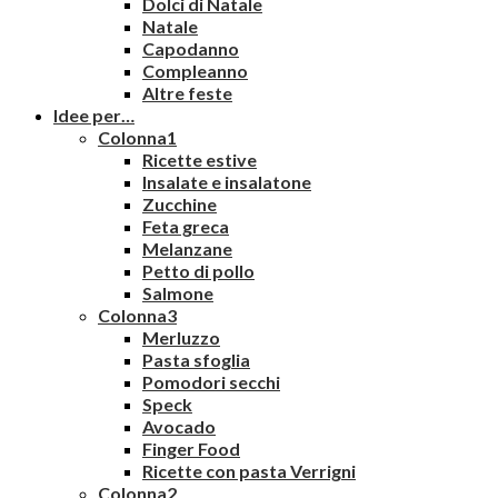
Dolci di Natale
Natale
Capodanno
Compleanno
Altre feste
Idee per…
Colonna1
Ricette estive
Insalate e insalatone
Zucchine
Feta greca
Melanzane
Petto di pollo
Salmone
Colonna3
Merluzzo
Pasta sfoglia
Pomodori secchi
Speck
Avocado
Finger Food
Ricette con pasta Verrigni
Colonna2