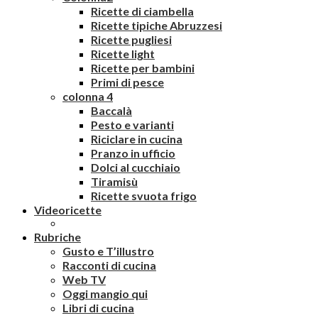
Ricette di ciambella
Ricette tipiche Abruzzesi
Ricette pugliesi
Ricette light
Ricette per bambini
Primi di pesce
colonna 4
Baccalà
Pesto e varianti
Riciclare in cucina
Pranzo in ufficio
Dolci al cucchiaio
Tiramisù
Ricette svuota frigo
Videoricette
Rubriche
Gusto e T’illustro
Racconti di cucina
Web TV
Oggi mangio qui
Libri di cucina