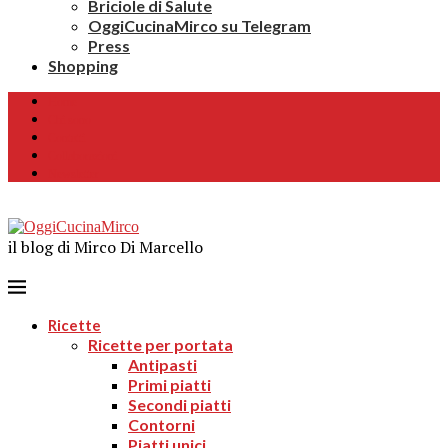
Briciole di Salute
OggiCucinaMirco su Telegram
Press
Shopping
Home
Chi sono
Contatti
Collaborazioni
Newsletter
il blog di Mirco Di Marcello
Ricette
Ricette per portata
Antipasti
Primi piatti
Secondi piatti
Contorni
Piatti unici