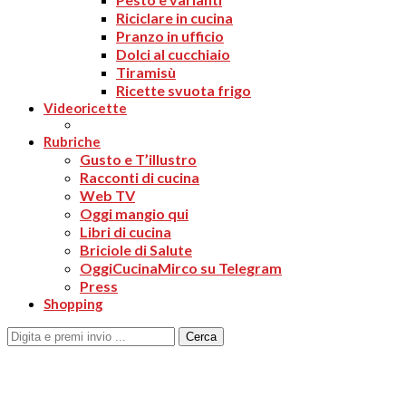
Riciclare in cucina
Pranzo in ufficio
Dolci al cucchiaio
Tiramisù
Ricette svuota frigo
Videoricette
Rubriche
Gusto e T’illustro
Racconti di cucina
Web TV
Oggi mangio qui
Libri di cucina
Briciole di Salute
OggiCucinaMirco su Telegram
Press
Shopping
Cerca