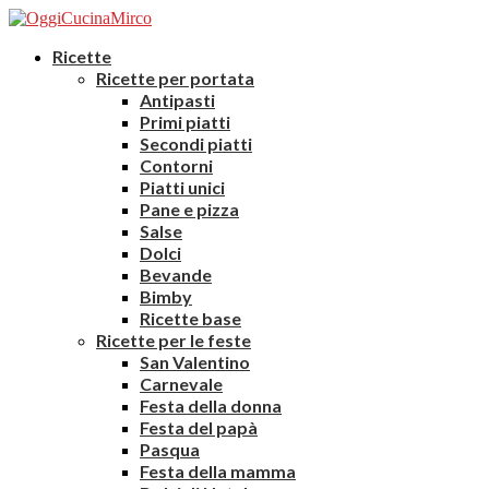
Ricette
Ricette per portata
Antipasti
Primi piatti
Secondi piatti
Contorni
Piatti unici
Pane e pizza
Salse
Dolci
Bevande
Bimby
Ricette base
Ricette per le feste
San Valentino
Carnevale
Festa della donna
Festa del papà
Pasqua
Festa della mamma