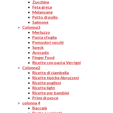
Zucchine
Feta greca
Melanzane
Petto di pollo
Salmone
Colonna3
Merluzzo
Pasta sfoglia
Pomodori secchi
Speck
Avocado
Finger Food
Ricette con pasta Verrigni
Colonna2
Ricette di ciambella
Ricette tipiche Abruzzesi
Ricette pugliesi
Ricette light
Ricette per bambini
Primi di pesce
colonna 4
Baccalà
Pesto e varianti