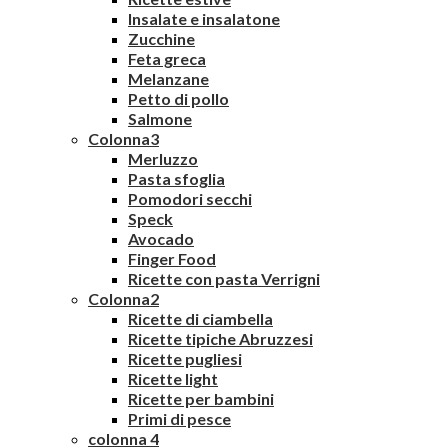
Insalate e insalatone
Zucchine
Feta greca
Melanzane
Petto di pollo
Salmone
Colonna3
Merluzzo
Pasta sfoglia
Pomodori secchi
Speck
Avocado
Finger Food
Ricette con pasta Verrigni
Colonna2
Ricette di ciambella
Ricette tipiche Abruzzesi
Ricette pugliesi
Ricette light
Ricette per bambini
Primi di pesce
colonna 4