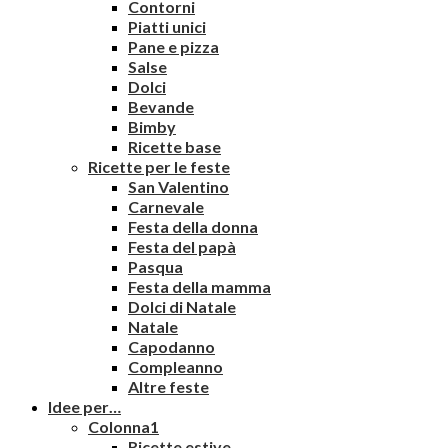
Contorni
Piatti unici
Pane e pizza
Salse
Dolci
Bevande
Bimby
Ricette base
Ricette per le feste
San Valentino
Carnevale
Festa della donna
Festa del papà
Pasqua
Festa della mamma
Dolci di Natale
Natale
Capodanno
Compleanno
Altre feste
Idee per…
Colonna1
Ricette estive