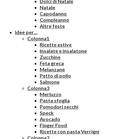
Dolci di Natale
Natale
Capodanno
Compleanno
Altre feste
Idee per…
Colonna1
Ricette estive
Insalate e insalatone
Zucchine
Feta greca
Melanzane
Petto di pollo
Salmone
Colonna3
Merluzzo
Pasta sfoglia
Pomodori secchi
Speck
Avocado
Finger Food
Ricette con pasta Verrigni
Colonna2