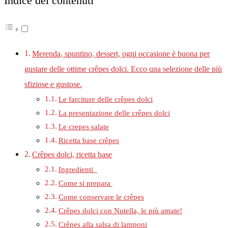
Indice dei contenuti
Merenda, spuntino, dessert, ogni occasione è buona per
gustare delle ottime crêpes dolci. Ecco una selezione delle più
sfiziose e gustose.
Le farciture delle crêpes dolci
La presentazione delle crêpes dolci
Le crepes salate
Ricetta base crêpes
Crêpes dolci, ricetta base
Ingredienti
Come si prepara
Come conservare le crêpes
Crêpes dolci con Nutella, le più amate!
Crêpes alla salsa di lamponi