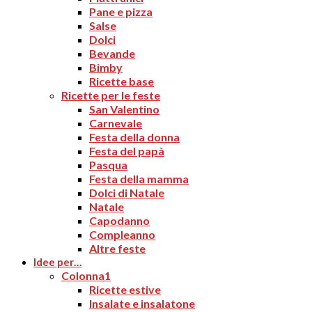
Pane e pizza
Salse
Dolci
Bevande
Bimby
Ricette base
Ricette per le feste
San Valentino
Carnevale
Festa della donna
Festa del papà
Pasqua
Festa della mamma
Dolci di Natale
Natale
Capodanno
Compleanno
Altre feste
Idee per…
Colonna1
Ricette estive
Insalate e insalatone