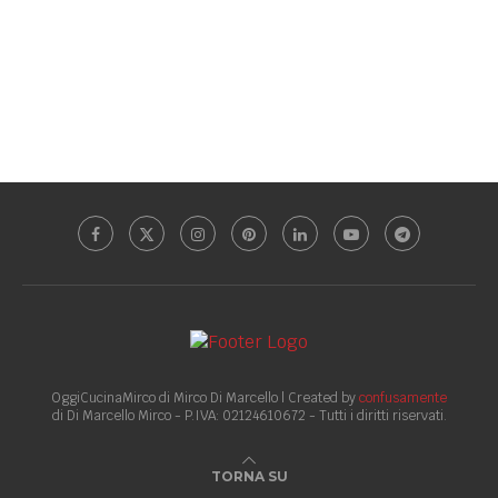
OggiCucinaMirco di Mirco Di Marcello | Created by
confusamente
di Di Marcello Mirco - P.IVA: 02124610672 - Tutti i diritti riservati.
TORNA SU