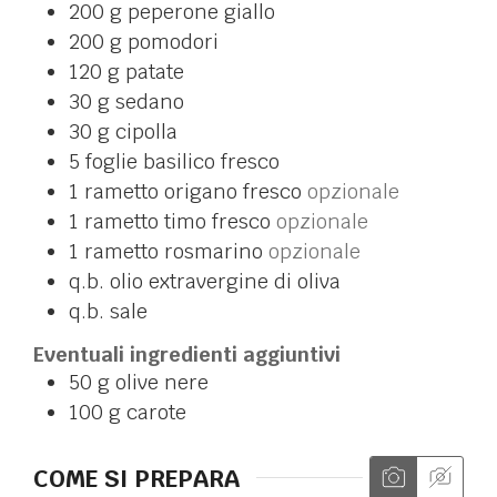
200
g
peperone giallo
200
g
pomodori
120
g
patate
30
g
sedano
30
g
cipolla
5
foglie
basilico fresco
1
rametto
origano fresco
opzionale
1
rametto
timo fresco
opzionale
1
rametto
rosmarino
opzionale
q.b.
olio extravergine di oliva
q.b.
sale
Eventuali ingredienti aggiuntivi
50
g
olive nere
100
g
carote
COME SI PREPARA