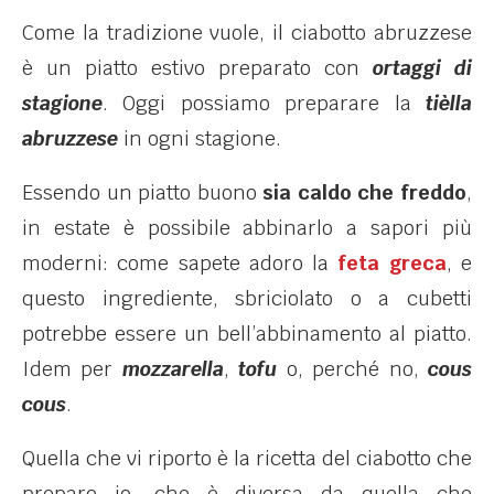
Come la tradizione vuole, il ciabotto abruzzese
è un piatto estivo preparato con
ortaggi di
stagione
. Oggi possiamo preparare la
tièlla
abruzzese
in ogni stagione.
Essendo un piatto buono
sia caldo che freddo
,
in estate è possibile abbinarlo a sapori più
moderni: come sapete adoro la
feta greca
, e
questo ingrediente, sbriciolato o a cubetti
potrebbe essere un bell’abbinamento al piatto.
Idem per
mozzarella
,
tofu
o, perché no,
cous
cous
.
Quella che vi riporto è la ricetta del ciabotto che
preparo io, che è diversa da quella che