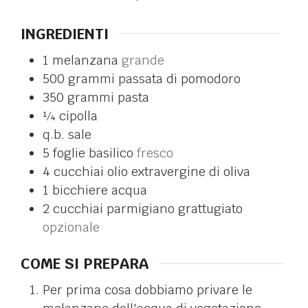
INGREDIENTI
1
melanzana
grande
500
grammi
passata di pomodoro
350
grammi
pasta
¼
cipolla
q.b.
sale
5
foglie
basilico
fresco
4
cucchiai
olio extravergine di oliva
1
bicchiere
acqua
2
cucchiai
parmigiano grattugiato
opzionale
COME SI PREPARA
Per prima cosa dobbiamo privare le