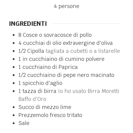
4
persone
INGREDIENTI
8
Cosce o sovracosce di pollo
4
cucchiai di olio extravergine d'oliva
1/2
Cipolla
tagliata a cubetti o a listarelle
1
in
cucchiaino di cumino polvere
1
cucchiaino di Paprica
1/2
cucchiaino di pepe nero macinato
1
spicchio d'aglio
1
tazza di birra
Io ho usato Birra Moretti
Baffo d'Oro
Succo di mezzo lime
Prezzemolo fresco tritato
Sale