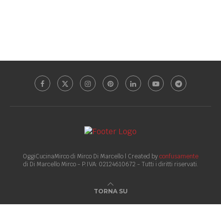
OggiCucinaMirco di Mirco Di Marcello | Created by
confusamente
di Di Marcello Mirco - P.IVA: 02124610672 - Tutti i diritti riservati.
TORNA SU