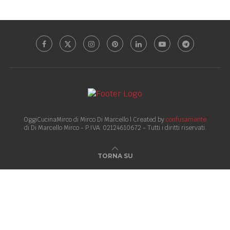
OggiCucinaMirco di Mirco Di Marcello | Created by
confusamente
di Di Marcello Mirco - P.IVA: 02124610672 - Tutti i diritti riservati.
TORNA SU