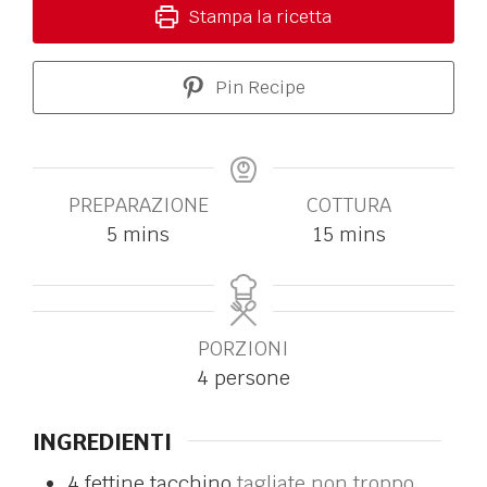
Stampa la ricetta
Pin Recipe
PREPARAZIONE
COTTURA
5
mins
15
mins
PORZIONI
4
persone
INGREDIENTI
4
fettine
tacchino
tagliate non troppo