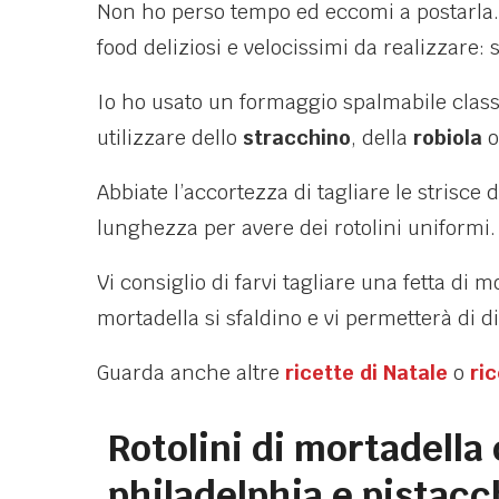
Non ho perso tempo ed eccomi a postarla.
food deliziosi e velocissimi da realizzare: 
Io ho usato un formaggio spalmabile classi
utilizzare dello
stracchino
, della
robiola
o
Abbiate l’accortezza di tagliare le strisce 
lunghezza per avere dei rotolini uniformi.
Vi consiglio di farvi tagliare una fetta di m
mortadella si sfaldino e vi permetterà di dis
Guarda anche altre
ricette di Natale
o
ri
Rotolini di mortadella
philadelphia e pistacc