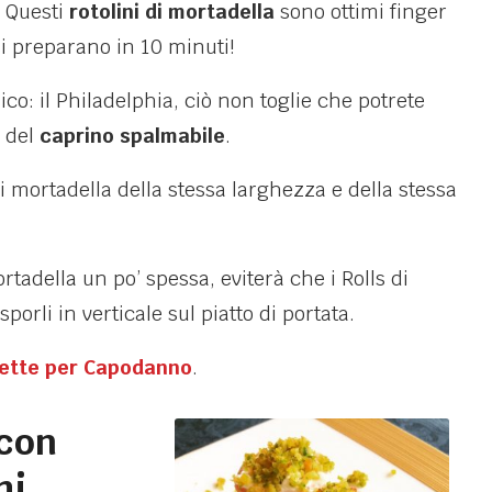
 Questi
rotolini di mortadella
sono ottimi finger
si preparano in 10 minuti!
co: il Philadelphia, ciò non toglie che potrete
 del
caprino spalmabile
.
di mortadella della stessa larghezza e della stessa
ortadella un po’ spessa, eviterà che i Rolls di
porli in verticale sul piatto di portata.
cette per Capodanno
.
 con
hi