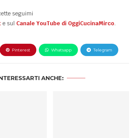
cette seguimi
t
e sul
Canale YouTube di OggiCucinaMirco
.
Pinterest
Whatsapp
Telegram
NTERESSARTI ANCHE: