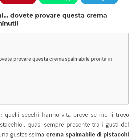
hi… dovete provare questa crema
inuti!
ovete provare questa crema spalmabile pronta in
i: quelli secchi hanno vita breve se me li trovo
stacchio.. quasi sempre presente tra i gusti del
 una gustosissima
crema spalmabile di pistacchi