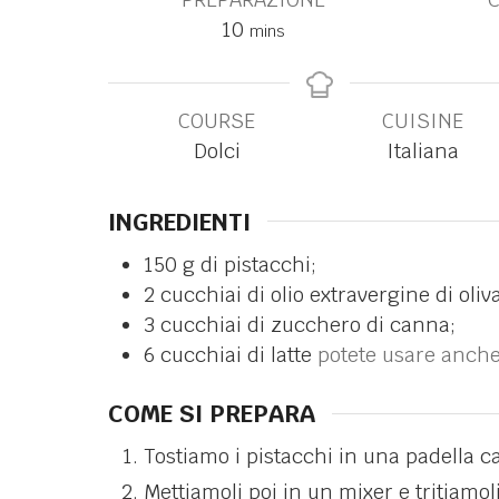
10
mins
COURSE
CUISINE
Dolci
Italiana
INGREDIENTI
150
g
di pistacchi;
2
cucchiai di olio extravergine di oliva
3
cucchiai di zucchero di canna;
6
cucchiai di latte
potete usare anche 
COME SI PREPARA
Tostiamo i pistacchi in una padella c
Mettiamoli poi in un mixer e tritiamol