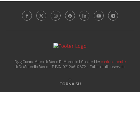
OggiCucinaMirco di Mirco Di Marcello | Created by
confusamente
di Di Marcello Mirco - P.IVA: 02124610672 - Tutti i diritti riservati.
TORNA SU