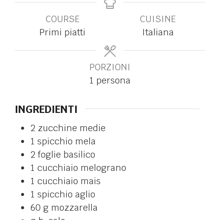
COURSE
CUISINE
Primi piatti
Italiana
PORZIONI
1
persona
INGREDIENTI
2
zucchine medie
1
spicchio
mela
2
foglie
basilico
1
cucchiaio
melograno
1
cucchiaio
mais
1
spicchio
aglio
60
g
mozzarella