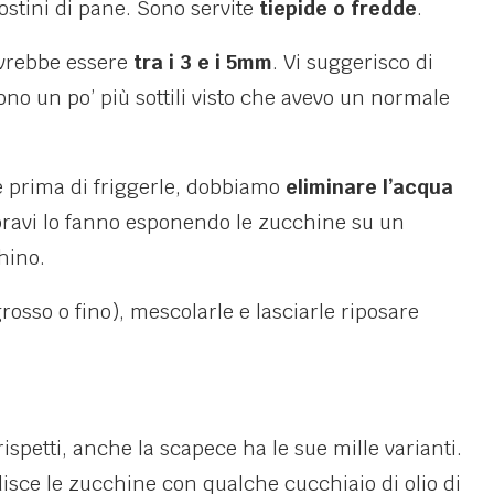
ostini di pane. Sono servite
tiepide o fredde
.
vrebbe essere
tra i 3 e i 5mm
. Vi suggerisco di
ono un po’ più sottili visto che avevo un normale
e prima di friggerle, dobbiamo
eliminare l’acqua
 bravi lo fanno esponendo le zucchine su un
hino.
grosso o fino), mescolarle e lasciarle riposare
spetti, anche la scapece ha le sue mille varianti.
isce le zucchine con qualche cucchiaio di olio di