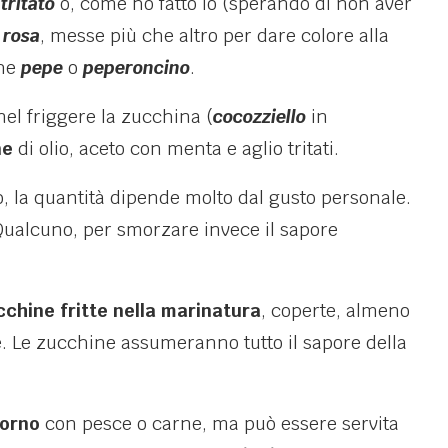
tritato
o, come ho fatto io (sperando di non aver
 rosa
, messe più che altro per dare colore alla
che
pepe
o
peperoncino
.
nel friggere la zucchina (
cocozziello
in
ne
di olio, aceto con menta e aglio tritati.
o, la quantità dipende molto dal gusto personale.
Qualcuno, per smorzare invece il sapore
cchine fritte nella marinatura
, coperte, almeno
e. Le zucchine assumeranno tutto il sapore della
torno
con pesce o carne, ma può essere servita