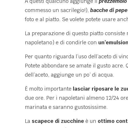
A questi qualcuno aggiunge il
prezzemolo 
commesso un sacrilegio!),
bacche di pepe
foto e al piatto. Se volete potete usare an
La preparazione di questo piatto consiste 
napoletano) e di condirle con
un’emulsio
Per quanto riguarda l’uso dell’aceto di vin
Potete abbondare se amate il gusto acre. 
dell’aceto, aggiunge un po’ di acqua.
È molto importante
lasciar riposare le zu
due ore. Per i napoletani almeno 12/24 or
marinata e saranno gustosissime.
La
scapece di zucchine
è un
ottimo con