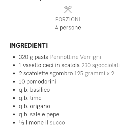
PORZIONI
4
persone
INGREDIENTI
320
g
pasta
Pennottine Verrigni
1
vasetto
ceci in scatola
230 sgocciolati
2
scatolette
sgombro
125 grammi x 2
10
pomodorini
q.b.
basilico
q.b.
timo
q.b.
origano
q.b.
sale e pepe
½
limone
il succo