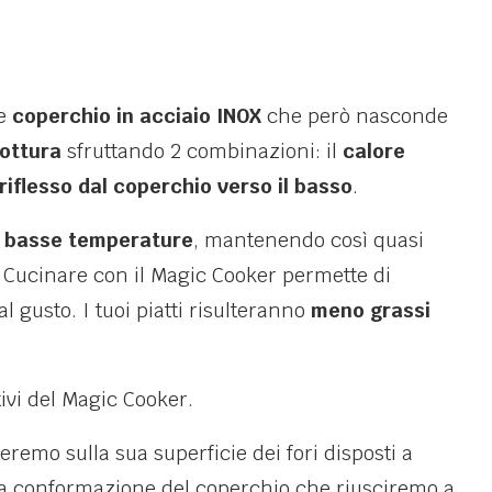
le
coperchio in acciaio INOX
che però nasconde
cottura
sfruttando 2 combinazioni: il
calore
 riflesso dal coperchio verso il basso
.
 a basse temperature
, mantenendo così quasi
e. Cucinare con il Magic Cooker permette di
 gusto. I tuoi piatti risulteranno
meno grassi
tivi del Magic Cooker.
eremo sulla sua superficie dei fori disposti a
alla conformazione del coperchio che riusciremo a