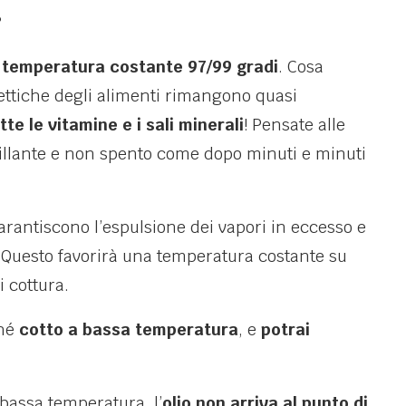
?
 temperatura costante 97/99 gradi
. Cosa
lettiche degli alimenti rimangono quasi
e le vitamine e i sali minerali
! Pensate alle
illante e non spento come dopo minuti e minuti
garantiscono l’espulsione dei vapori in eccesso e
o. Questo favorirà una temperatura costante su
i cottura.
hé
cotto a bassa temperatura
, e
potrai
.
 bassa temperatura, l’
olio non arriva al punto di