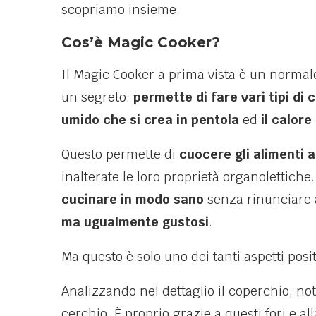
scopriamo insieme.
Cos’è Magic Cooker?
Il Magic Cooker a prima vista è un norma
un segreto:
permette di fare vari tipi di 
umido che si crea in pentola
ed
il calore
Questo permette di
cuocere gli alimenti
inalterate le loro proprietà organolettich
cucinare in modo sano
senza rinunciare al
ma ugualmente gustosi
.
Ma questo è solo uno dei tanti aspetti posi
Analizzando nel dettaglio il coperchio, not
cerchio. È proprio grazie a questi fori e 