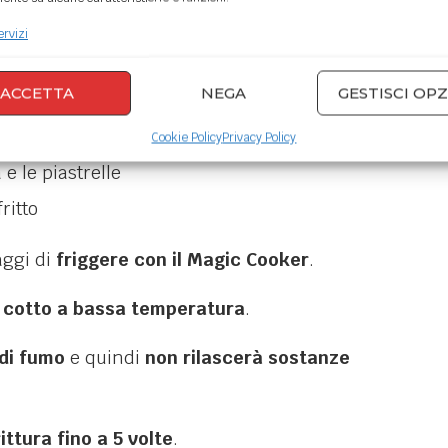
ervizi
ACCETTA
NEGA
GESTISCI OPZ
Cookie Policy
Privacy Policy
 e le piastrelle
ritto
aggi di
friggere con il Magic Cooker
.
é
cotto a bassa temperatura
.
 di fumo
e quindi
non rilascerà sostanze
frittura fino a 5 volte
.