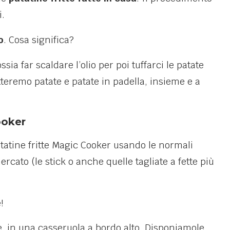
i.
o
. Cosa significa?
ia far scaldare l’olio per poi tuffarci le patate
teremo patate e patate in padella, insieme e a
ooker
atine fritte Magic Cooker usando le normali
cato (le stick o anche quelle tagliate a fette più
!
e, in una casseruola a bordo alto. Disponiamole