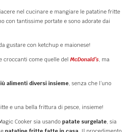
iacere nel cucinare e mangiare le patatine fritte
o con tantissime portate e sono adorate dai
 da gustare con ketchup e maionese!
tte croccanti come quelle del
McDonald’s
, ma
iù alimenti diversi insieme
, senza che l’uno
tte e una bella frittura di pesce, insieme!
 Magic Cooker sia usando
patate surgelate
, sia
le
patatine fritte fatte in casa
. Il procedimento