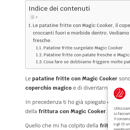
Indice dei contenuti
Le patatine fritte con Magic Cooker, il co
croccanti fuori e morbide dentro. Vediamo
fresche.
Patatine fritte surgelate Magic Cooker
Patatine fritte con patate fresche e Magi
Cosa fare se dobbiamo friggere molte pa
Le
patatine fritte con Magic Cooker
sono
coperchio magico
e di diventarne rivendi
In precedenza ti ho già spiegato
come fun
Utilizziam
della
frittura con Magic Cooker
.
Lo facciam
Il consens
o gli ID u
Quello che mi ha colpito della
frittura de
negativame