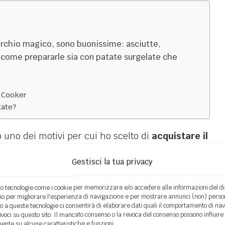
perchio magico, sono buonissime: asciutte,
 come prepararle sia con patate surgelate che
c Cooker
tate?
 uno dei motivi per cui ho scelto di
acquistare il
tore autorizzato.
Gestisci la tua privacy
zione il Magic Cooker
, oggi però voglio parlarti
o tecnologie come i cookie per memorizzare e/o accedere alle informazioni del dis
o per migliorare l'esperienza di navigazione e per mostrare annunci (non) person
o a queste tecnologie ci consentirà di elaborare dati quali il comportamento di na
nivoci su questo sito. Il mancato consenso o la revoca del consenso possono influire
lle patatine con Magic Cooker
è il risultato
nte su alcune caratteristiche e funzioni.