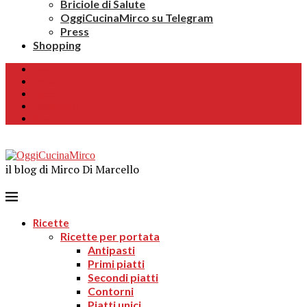
Briciole di Salute
OggiCucinaMirco su Telegram
Press
Shopping
Home
Chi sono
Contatti
Collaborazioni
Newsletter
il blog di Mirco Di Marcello
Ricette
Ricette per portata
Antipasti
Primi piatti
Secondi piatti
Contorni
Piatti unici