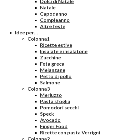
Dolci di Natale
Natale
Capodanno
Compleanno
Altre feste
Idee per…
Colonna1
Ricette estive
Insalate e insalatone
Zucchine
Feta greca
Melanzane
Petto di pollo
Salmone
Colonna3
Merluzzo
Pasta sfoglia
Pomodori secchi
Speck
Avocado
Finger Food
Ricette con pasta Verrigni
Colonna2