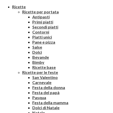
Ricette
Ricette per portata
Antipasti
Primi piatti
Secondi piatti
Contorni
Piatti unici
Pane e pizza
Salse
Dolci
Bevande
Bimby
Ricette base
Ricette per le feste
San Valentino
Carnevale
Festa della donna
Festa del papà
Pasqua
Festa della mamma
Dolci di Natale
Natale