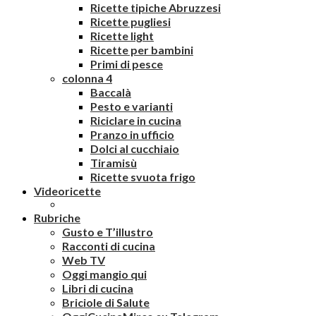
Ricette tipiche Abruzzesi
Ricette pugliesi
Ricette light
Ricette per bambini
Primi di pesce
colonna 4
Baccalà
Pesto e varianti
Riciclare in cucina
Pranzo in ufficio
Dolci al cucchiaio
Tiramisù
Ricette svuota frigo
Videoricette
Rubriche
Gusto e T’illustro
Racconti di cucina
Web TV
Oggi mangio qui
Libri di cucina
Briciole di Salute