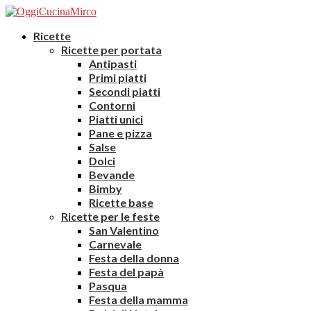
Ricette
Ricette per portata
Antipasti
Primi piatti
Secondi piatti
Contorni
Piatti unici
Pane e pizza
Salse
Dolci
Bevande
Bimby
Ricette base
Ricette per le feste
San Valentino
Carnevale
Festa della donna
Festa del papà
Pasqua
Festa della mamma