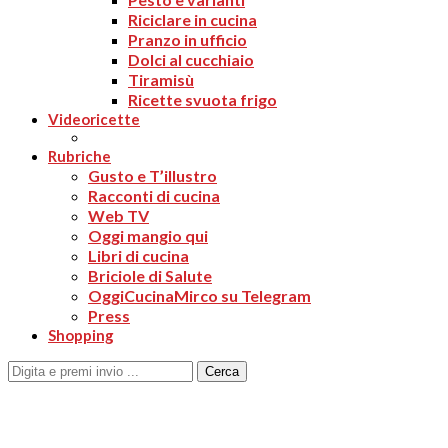
Riciclare in cucina
Pranzo in ufficio
Dolci al cucchiaio
Tiramisù
Ricette svuota frigo
Videoricette
Rubriche
Gusto e T’illustro
Racconti di cucina
Web TV
Oggi mangio qui
Libri di cucina
Briciole di Salute
OggiCucinaMirco su Telegram
Press
Shopping
Cerca