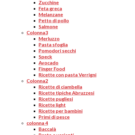
Zucchine
Feta greca
Melanzane
Petto di pollo
Salmone
Colonna3
Merluzzo
Pasta sfoglia
Pomodori secchi
Speck
Avocado
Finger Food
Ricette con pasta Verrigni
Colonna2
Ricette di ciambella
Ricette tipiche Abruzzesi
Ricette pugliesi
Ricette light
Ricette per bambini
Primi di pesce
colonna 4
Baccalà
Pesto e varianti