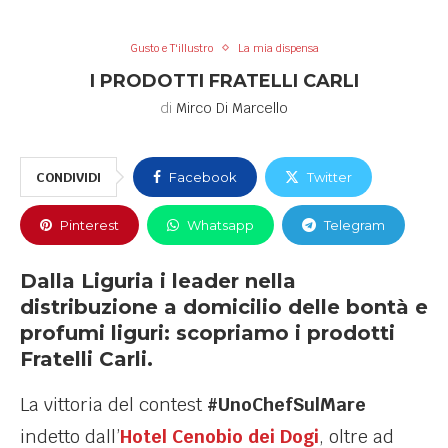
Gusto e T'illustro
La mia dispensa
I PRODOTTI FRATELLI CARLI
di
Mirco Di Marcello
CONDIVIDI
Facebook
Twitter
Pinterest
Whatsapp
Telegram
Dalla Liguria i leader nella
distribuzione a domicilio delle bontà e
profumi liguri: scopriamo i prodotti
Fratelli Carli.
La vittoria del contest
#UnoChefSulMare
indetto dall’
Hotel Cenobio dei Dogi
, oltre ad