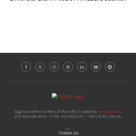
OggiCucinaMirco di Mirco Di Marcello | Created by
confusamente
di Di Marcello Mirco - P.IVA: 02124610672 - Tutti i diritti riservati.
TORNA SU