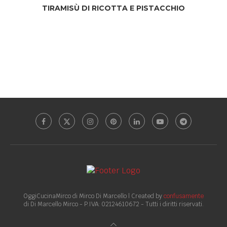
TIRAMISÙ DI RICOTTA E PISTACCHIO
OggiCucinaMirco di Mirco Di Marcello | Created by
confusamente
di Di Marcello Mirco - P.IVA: 02124610672 - Tutti i diritti riservati.