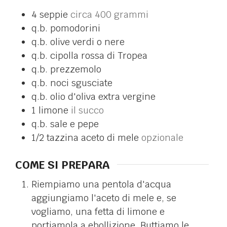
4
seppie
circa 400 grammi
q.b.
pomodorini
q.b.
olive verdi o nere
q.b.
cipolla rossa di Tropea
q.b.
prezzemolo
q.b.
noci sgusciate
q.b.
olio d'oliva extra vergine
1
limone
il succo
q.b.
sale e pepe
1/2
tazzina
aceto di mele
opzionale
COME SI PREPARA
Riempiamo una pentola d'acqua
aggiungiamo l'aceto di mele e, se
vogliamo, una fetta di limone e
portiamola a ebollizione. Buttiamo le