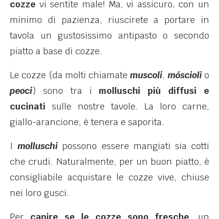
cozze
vi sentite male! Ma, vi assicuro, con un
minimo di pazienza, riuscirete a portare in
tavola un gustosissimo antipasto o secondo
piatto a base di cozze.
Le cozze (da molti chiamate
muscoli
,
móscioli
o
peoci
) sono tra i
molluschi più diffusi e
cucinati
sulle nostre tavole. La loro carne,
giallo-arancione, è tenera e saporita.
I
molluschi
possono essere mangiati sia cotti
che crudi. Naturalmente, per un buon piatto, è
consigliabile acquistare le cozze vive, chiuse
nei loro gusci.
Per
capire se le cozze sono fresche
, un