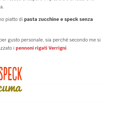
ia.
o piatto di
pasta zucchine e speck senza
a per gusto personale, sia perché secondo me si
izzato i
pennoni rigati Verrigni
.