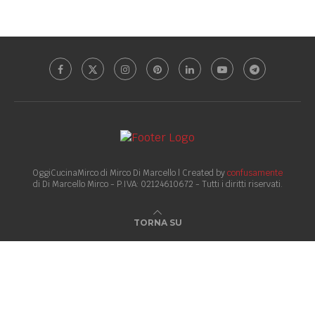
OggiCucinaMirco di Mirco Di Marcello | Created by
confusamente
di Di Marcello Mirco - P.IVA: 02124610672 - Tutti i diritti riservati.
TORNA SU