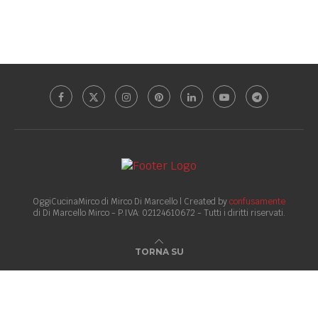
OggiCucinaMirco di Mirco Di Marcello | Created by
confusamente
di Di Marcello Mirco - P.IVA: 02124610672 - Tutti i diritti riservati.
TORNA SU