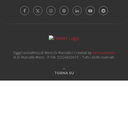
OggiCucinaMirco di Mirco Di Marcello | Created by
confusamente
di Di Marcello Mirco - P.IVA: 02124610672 - Tutti i diritti riservati.
TORNA SU