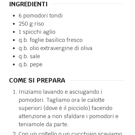
INGREDIENTI
6
pomodori tondi
250
g
riso
1
spicchi
aglio
q.b.
foglie
basilico fresco
q.b.
olio extravergine di oliva
q.b.
sale
q.b.
pepe
COME SI PREPARA
Iniziamo lavando e asciugando i
pomodori. Tagliamo ora le calotte
superiori (dove è il picciolo) facendo
attenzione a non sfaldare i pomodori e
teniamole da parte.
Con un coltello o un cucchiaio scaviamo