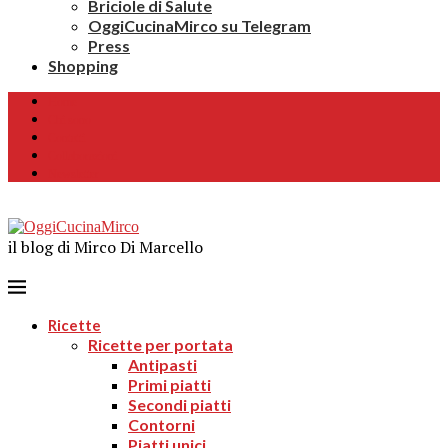
Briciole di Salute
OggiCucinaMirco su Telegram
Press
Shopping
Home
Chi sono
Contatti
Collaborazioni
Newsletter
il blog di Mirco Di Marcello
Ricette
Ricette per portata
Antipasti
Primi piatti
Secondi piatti
Contorni
Piatti unici