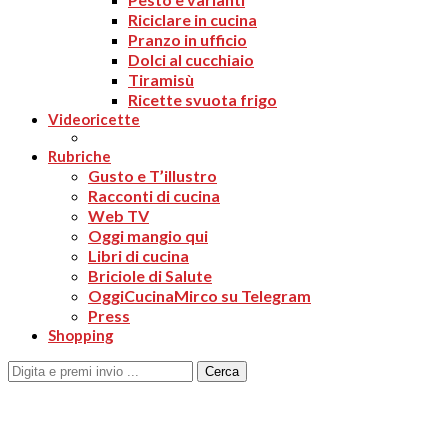
Riciclare in cucina
Pranzo in ufficio
Dolci al cucchiaio
Tiramisù
Ricette svuota frigo
Videoricette
Rubriche
Gusto e T’illustro
Racconti di cucina
Web TV
Oggi mangio qui
Libri di cucina
Briciole di Salute
OggiCucinaMirco su Telegram
Press
Shopping
Cerca