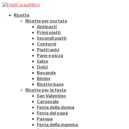
Ricette
Ricette per portata
Antipasti
Primi piatti
Secondi piatti
Contorni
Piatti unici
Pane e pizza
Salse
Dolci
Bevande
Bimby
Ricette base
Ricette per le feste
San Valentino
Carnevale
Festa della donna
Festa del papà
Pasqua
Festa della mamma