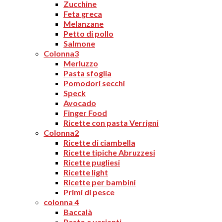
Zucchine
Feta greca
Melanzane
Petto di pollo
Salmone
Colonna3
Merluzzo
Pasta sfoglia
Pomodori secchi
Speck
Avocado
Finger Food
Ricette con pasta Verrigni
Colonna2
Ricette di ciambella
Ricette tipiche Abruzzesi
Ricette pugliesi
Ricette light
Ricette per bambini
Primi di pesce
colonna 4
Baccalà
Pesto e varianti