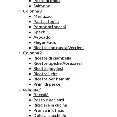
Petto di pollo
Salmone
Colonna3
Merluzzo
Pasta sfoglia
Pomodori secchi
Speck
Avocado
Finger Food
Ricette con pasta Verrigni
Colonna2
Ricette di ciambella
Ricette tipiche Abruzzesi
Ricette pugliesi
Ricette light
Ricette per bambini
Primi di pesce
colonna 4
Baccalà
Pesto e varianti
Riciclare in cucina
Pranzo in ufficio
Dolci al cucchiaio