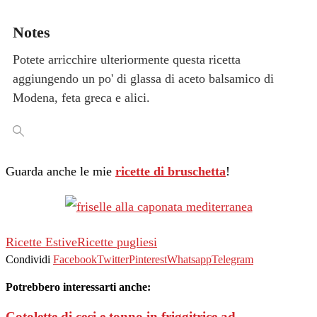
Notes
Potete arricchire ulteriormente questa ricetta
aggiungendo un po' di glassa di aceto balsamico di
Modena, feta greca e alici.
Guarda anche le mie
ricette di bruschetta
!
Ricette Estive
Ricette pugliesi
Condividi
Facebook
Twitter
Pinterest
Whatsapp
Telegram
Potrebbero interessarti anche:
Cotolette di ceci e tonno in friggitrice ad...