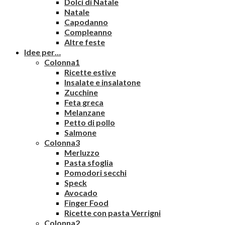
Dolci di Natale
Natale
Capodanno
Compleanno
Altre feste
Idee per…
Colonna1
Ricette estive
Insalate e insalatone
Zucchine
Feta greca
Melanzane
Petto di pollo
Salmone
Colonna3
Merluzzo
Pasta sfoglia
Pomodori secchi
Speck
Avocado
Finger Food
Ricette con pasta Verrigni
Colonna2