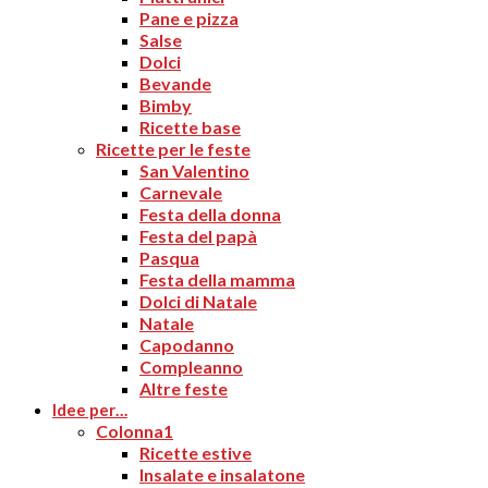
Pane e pizza
Salse
Dolci
Bevande
Bimby
Ricette base
Ricette per le feste
San Valentino
Carnevale
Festa della donna
Festa del papà
Pasqua
Festa della mamma
Dolci di Natale
Natale
Capodanno
Compleanno
Altre feste
Idee per…
Colonna1
Ricette estive
Insalate e insalatone