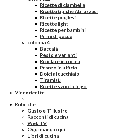
Ricette di ciambella
Ricette tipiche Abruzzesi
Ricette pugliesi
Ricette light
Ricette per bambini
Primi di pesce
colonna 4
Baccalà
Pesto e varianti
Riciclare in cucina
Pranzo in ufficio
Dolci al cucchiaio
Tiramisù
Ricette svuota frigo
Videoricette
Rubriche
Gusto e T’illustro
Racconti di cucina
Web TV
Oggi mangio qui
Libri di cucina