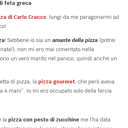
di feta greca
.
zza di Carlo Cracco
, lungi da me paragonarmi ad
co!
za
! Sebbene io sia un
amante della pizza
(potrei
nata!), non mi ero mai cimentato nella
ono un vero marito nel panico, quindi anche un
etta di pizza, la
pizza gourmet
, che però aveva
a 4 mani”. Io mi ero occupato solo della farcia.
e la
pizza con pesto di zucchine
me l’ha data