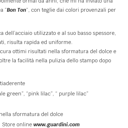
evolmente ormai da anni, che mi ha inviato una
a “
Bon Ton
“, con teglie dai colori provenzali per
a dell’acciaio utilizzato e al suo basso spessore,
alati, risulta rapida ed uniforme.
cura ottimi risultati nella sformatura del dolce e
oltre la facilità nella pulizia dello stampo dopo
ntiaderente
le green”, “pink lilac”, “ purple lilac”
 nella sformatura del dolce
, Store online
www.guardini.com