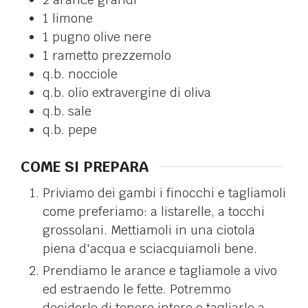
1
limone
1
pugno
olive nere
1
rametto
prezzemolo
q.b.
nocciole
q.b.
olio extravergine di oliva
q.b.
sale
q.b.
pepe
COME SI PREPARA
Priviamo dei gambi i finocchi e tagliamoli
come preferiamo: a listarelle, a tocchi
grossolani. Mettiamoli in una ciotola
piena d'acqua e sciacquiamoli bene.
Prendiamo le arance e tagliamole a vivo
ed estraendo le fette. Potremmo
deciderle di tenere intere o tagliarle a