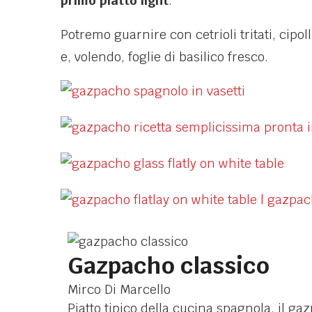
primo piatto light
.
Potremo guarnire con cetrioli tritati, cipoll
e, volendo, foglie di basilico fresco.
Gazpacho classico
Mirco Di Marcello
Piatto tipico della cucina spagnola, il g