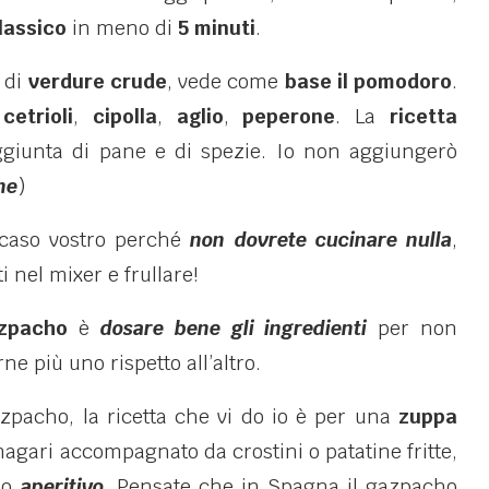
lassico
in meno di
5 minuti
.
 di
verdure crude
, vede come
base il pomodoro
.
i
cetrioli
,
cipolla
,
aglio
,
peperone
. La
ricetta
aggiunta di pane e di spezie. Io non aggiungerò
ne
)
l caso vostro perché
non dovrete cucinare nulla
,
i nel mixer e frullare!
azpacho
è
dosare bene gli ingredienti
per non
e più uno rispetto all’altro.
azpacho, la ricetta che vi do io è per una
zuppa
agari accompagnato da crostini o patatine fritte,
o
aperitivo
. Pensate che in Spagna il gazpacho