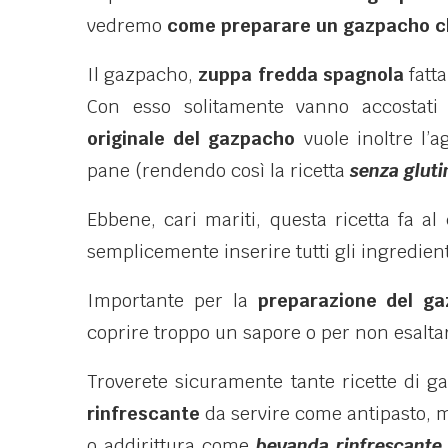
vedremo
come preparare un gazpacho c
Il gazpacho,
zuppa fredda spagnola
fatta
Con esso solitamente vanno accostat
originale del gazpacho
vuole inoltre l’
pane (rendendo così la ricetta
senza gluti
Ebbene, cari mariti, questa ricetta fa a
semplicemente inserire tutti gli ingredient
Importante per la
preparazione del g
coprire troppo un sapore o per non esaltarn
Troverete sicuramente tante ricette di g
rinfrescante
da servire come antipasto, m
o addirittura come
bevanda rinfrescante