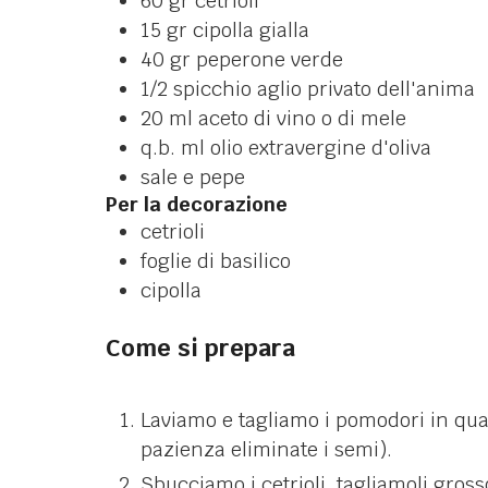
60
gr
cetrioli
15
gr
cipolla gialla
40
gr
peperone verde
1/2
spicchio
aglio
privato dell'anima
20
ml
aceto di vino
o di mele
q.b.
ml
olio extravergine d'oliva
sale e pepe
Per la decorazione
cetrioli
foglie di basilico
cipolla
Come si prepara
Laviamo e tagliamo i pomodori in quar
pazienza eliminate i semi).
Sbucciamo i cetrioli, tagliamoli gro