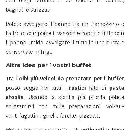
con degli strofinacci da cucina in cotone,
bagnati e strizzati.
Potete avvolgere il panno tra un tramezzino e
l’altro o, comporre il vassoio e coprirlo tutto con
il panno umido, avvolgere il tutto in una busta e
conservate in frigo.
Altre idee per i vostri buffet
Tra i
cibi più veloci da preparare per i buffet
posso suggerirvi tutti i
rustici
fatti di
pasta
sfoglia
. Usando la sfoglia già pronta potete
sbizzarrirvi con mille preparazioni: vol-au-
vent, fagottini, girelle farcite, pizzette.
Molto sfiziosi sono anche gli
antipasti a base