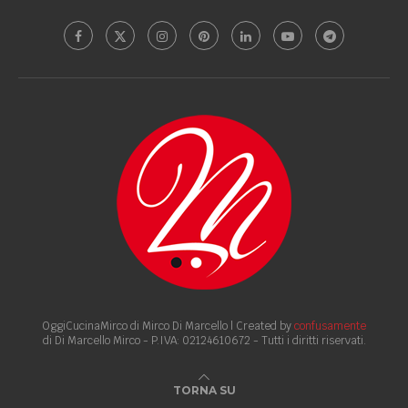
OggiCucinaMirco di Mirco Di Marcello | Created by
confusamente
di Di Marcello Mirco - P.IVA: 02124610672 - Tutti i diritti riservati.
TORNA SU