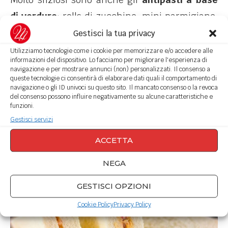
di verdure
: rolls di zucchine, mini parmigiane,
insalate di farro ed orzo con verdure.
Gestisci la tua privacy
Intramontabile l’insalata di riso e pasta condite
Utilizziamo tecnologie come i cookie per memorizzare e/o accedere alle
informazioni del dispositivo. Lo facciamo per migliorare l'esperienza di
con giardiniera e con tutto ciò che più ci piace.
navigazione e per mostrare annunci (non) personalizzati. Il consenso a
queste tecnologie ci consentirà di elaborare dati quali il comportamento di
navigazione o gli ID univoci su questo sito. Il mancato consenso o la revoca
del consenso possono influire negativamente su alcune caratteristiche e
funzioni.
Gestisci servizi
ACCETTA
NEGA
GESTISCI OPZIONI
Cookie Policy
Privacy Policy