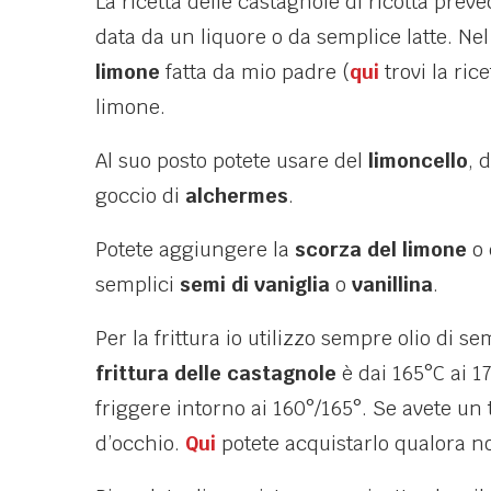
La ricetta delle castagnole di ricotta preve
data da un liquore o da semplice latte. Ne
limone
fatta da mio padre (
qui
trovi la ric
limone.
Al suo posto potete usare del
limoncello
, 
goccio di
alchermes
.
Potete aggiungere la
scorza del limone
o 
semplici
semi di vaniglia
o
vanillina
.
Per la frittura io utilizzo sempre olio di s
frittura delle castagnole
è dai 165°C ai 1
friggere intorno ai 160°/165°. Se avete u
d’occhio.
Qui
potete acquistarlo qualora no