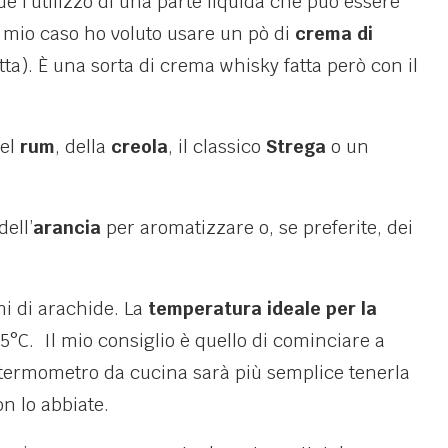
de l’utilizzo di una parte liquida che può essere
l mio caso ho voluto usare un pò di
crema di
etta). È una sorta di crema whisky fatta però con il
del
rum
, della
creola
, il classico
Strega
o un
dell’
arancia
per aromatizzare o, se preferite, dei
emi di arachide. La
temperatura ideale per la
75°C. Il mio consiglio è quello di cominciare a
n termometro da cucina sarà più semplice tenerla
n lo abbiate.