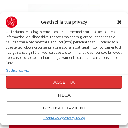
Gestisci la tua privacy
Utilizziamo tecnologie come i cookie per memorizzare e/o accedere alle
informazioni del dispositivo. Lo facciamo per migliorare l'esperienza di
navigazione e per mostrare annunci (non) personalizzati. Il consenso a
queste tecnologie ci consentirà di elaborare dati quali il comportamento di
navigazione o gli ID univoci su questo sito. Il mancato consenso o la revoca
del consenso possono influire negativamente su alcune caratteristiche e
funzioni.
Gestisci servizi
Scarcella pugliese
ACCETTA
NEGA
Mirco Di Marcello
Dolce tipico pugliese a forma di ciambella.
GESTISCI OPZIONI
Cookie Policy
Privacy Policy
Stampa la ricetta