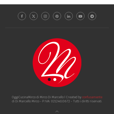
OggiCucinaMirco di Mirco Di Marcello | Created by
confusamente
di Di Marcello Mirco - P.IVA: 02124610672 - Tutti i diritti riservati.