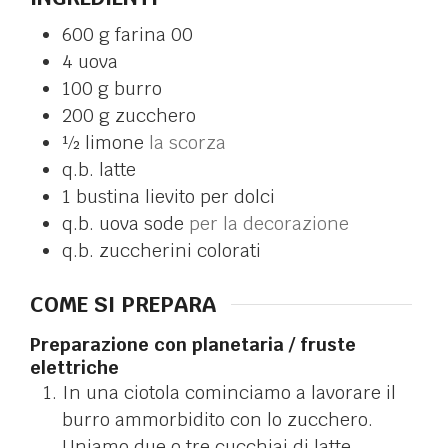
600
g
farina 00
4
uova
100
g
burro
200
g
zucchero
½
limone
la scorza
q.b.
latte
1
bustina
lievito per dolci
q.b.
uova sode
per la decorazione
q.b.
zuccherini colorati
COME SI PREPARA
Preparazione con planetaria / fruste
elettriche
In una ciotola cominciamo a lavorare il
burro ammorbidito con lo zucchero.
Uniamo due o tre cucchiai di latte.