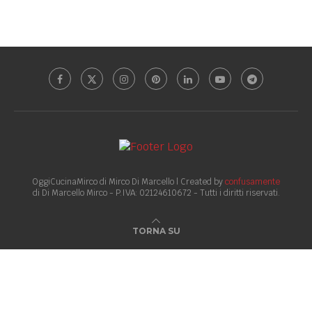
OggiCucinaMirco di Mirco Di Marcello | Created by
confusamente
di Di Marcello Mirco - P.IVA: 02124610672 - Tutti i diritti riservati.
TORNA SU