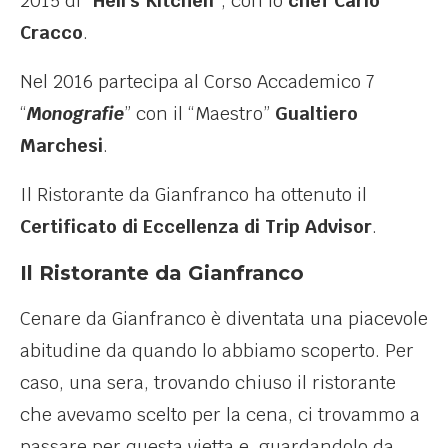
2015 di “
Hell’s Kitchen
“, con lo
chef Carlo
Cracco
.
Nel 2016 partecipa al Corso Accademico 7
“
Monografie
” con il “Maestro”
Gualtiero
Marchesi
.
Il Ristorante da Gianfranco ha ottenuto il
Certificato di Eccellenza di Trip Advisor
.
Il Ristorante da Gianfranco
Cenare da Gianfranco è diventata una piacevole
abitudine da quando lo abbiamo scoperto. Per
caso, una sera, trovando chiuso il ristorante
che avevamo scelto per la cena, ci trovammo a
passare per questa vietta e, guardandolo da