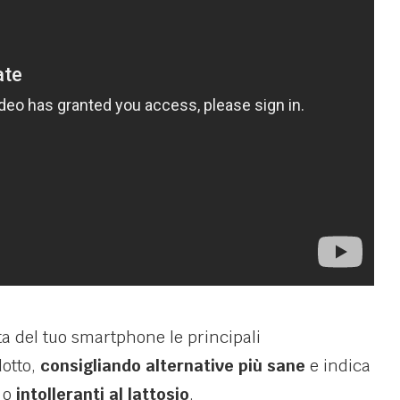
 del tuo smartphone le principali
dotto,
consigliando alternative più sane
e indica
o
intolleranti al lattosio
.