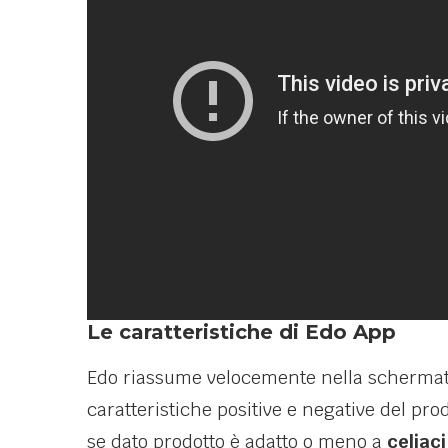
Le caratteristiche di Edo App
Edo riassume velocemente nella schermata
caratteristiche positive e negative del pro
se dato prodotto è adatto o meno a
celiaci