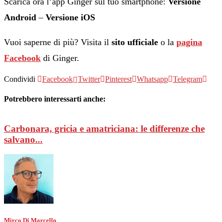
Scarica ora l’app Ginger sul tuo smartphone:
Versione
Android
–
Versione iOS
Vuoi saperne di più? Visita il
sito ufficiale
o la
pagina
Facebook
di Ginger.
Condividi
Facebook
Twitter
Pinterest
Whatsapp
Telegram
Potrebbero interessarti anche:
Carbonara, gricia e amatriciana: le differenze che
salvano...
Mirco Di Marcello