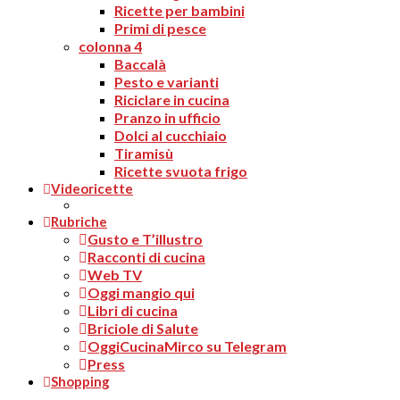
Ricette per bambini
Primi di pesce
colonna 4
Baccalà
Pesto e varianti
Riciclare in cucina
Pranzo in ufficio
Dolci al cucchiaio
Tiramisù
Ricette svuota frigo
Videoricette
Rubriche
Gusto e T’illustro
Racconti di cucina
Web TV
Oggi mangio qui
Libri di cucina
Briciole di Salute
OggiCucinaMirco su Telegram
Press
Shopping