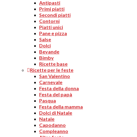
Antipasti
Primi piatti
Secondi piatti
Contorni
Piatti unici
Pane e pizza
Salse
Dolci
Bevande
Bimby
Ricette base
Ricette per le feste
San Valentino
Carnevale
Festa della donna
Festa del papà
Pasqua
Festa della mamma
Dolci di Natale
Natale
Capodanno
Compleanno