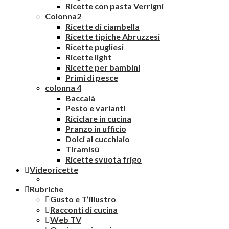
Ricette con pasta Verrigni
Colonna2
Ricette di ciambella
Ricette tipiche Abruzzesi
Ricette pugliesi
Ricette light
Ricette per bambini
Primi di pesce
colonna 4
Baccalà
Pesto e varianti
Riciclare in cucina
Pranzo in ufficio
Dolci al cucchiaio
Tiramisù
Ricette svuota frigo
Videoricette
Rubriche
Gusto e T’illustro
Racconti di cucina
Web TV