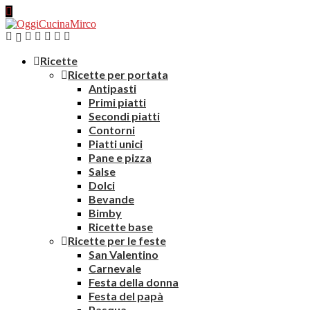
Ricette
Ricette per portata
Antipasti
Primi piatti
Secondi piatti
Contorni
Piatti unici
Pane e pizza
Salse
Dolci
Bevande
Bimby
Ricette base
Ricette per le feste
San Valentino
Carnevale
Festa della donna
Festa del papà
Pasqua