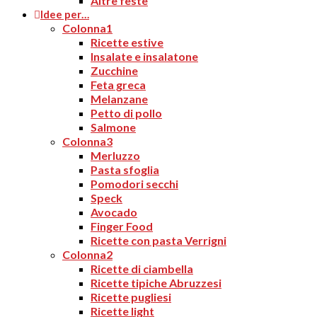
Altre feste
Idee per…
Colonna1
Ricette estive
Insalate e insalatone
Zucchine
Feta greca
Melanzane
Petto di pollo
Salmone
Colonna3
Merluzzo
Pasta sfoglia
Pomodori secchi
Speck
Avocado
Finger Food
Ricette con pasta Verrigni
Colonna2
Ricette di ciambella
Ricette tipiche Abruzzesi
Ricette pugliesi
Ricette light