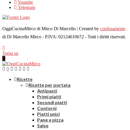
Youtube
Telegram
OggiCucinaMirco di Mirco Di Marcello | Created by
confusamente
di Di Marcello Mirco - P.IVA: 02124610672 - Tutti i diritti riservati.
Torna su
Ricette
Ricette per portata
Antipasti
Primi piatti
Secondi piatti
Contorni
Piatti unici
Pane e pizza
Salse