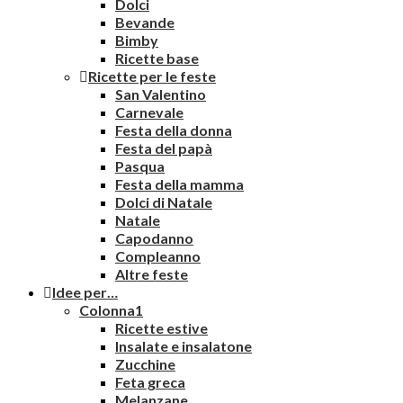
Dolci
Bevande
Bimby
Ricette base
Ricette per le feste
San Valentino
Carnevale
Festa della donna
Festa del papà
Pasqua
Festa della mamma
Dolci di Natale
Natale
Capodanno
Compleanno
Altre feste
Idee per…
Colonna1
Ricette estive
Insalate e insalatone
Zucchine
Feta greca
Melanzane