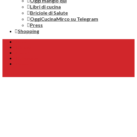
Oggi mangio qui
Libri di cucina
Briciole di Salute
OggiCucinaMirco su Telegram
Press
Shopping
Home
Chi sono
Contatti
Collaborazioni
Newsletter