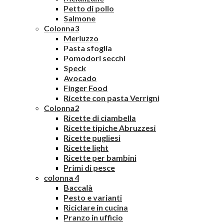
Petto di pollo
Salmone
Colonna3
Merluzzo
Pasta sfoglia
Pomodori secchi
Speck
Avocado
Finger Food
Ricette con pasta Verrigni
Colonna2
Ricette di ciambella
Ricette tipiche Abruzzesi
Ricette pugliesi
Ricette light
Ricette per bambini
Primi di pesce
colonna 4
Baccalà
Pesto e varianti
Riciclare in cucina
Pranzo in ufficio