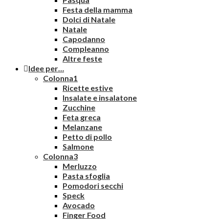
Festa della mamma
Dolci di Natale
Natale
Capodanno
Compleanno
Altre feste
Idee per…
Colonna1
Ricette estive
Insalate e insalatone
Zucchine
Feta greca
Melanzane
Petto di pollo
Salmone
Colonna3
Merluzzo
Pasta sfoglia
Pomodori secchi
Speck
Avocado
Finger Food