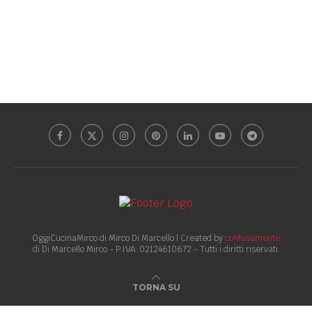
OggiCucinaMirco di Mirco Di Marcello | Created by
confusamente
di Di Marcello Mirco - P.IVA: 02124610672 - Tutti i diritti riservati.
TORNA SU