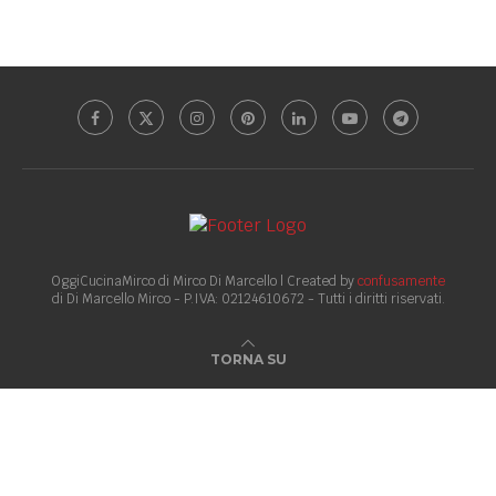
OggiCucinaMirco di Mirco Di Marcello | Created by
confusamente
di Di Marcello Mirco - P.IVA: 02124610672 - Tutti i diritti riservati.
TORNA SU