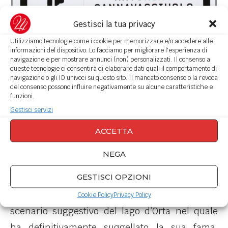
Gestisci la tua privacy
Utilizziamo tecnologie come i cookie per memorizzare e/o accedere alle
“In cucina comando io” di Antonino Cannavacciuolo
informazioni del dispositivo. Lo facciamo per migliorare l'esperienza di
navigazione e per mostrare annunci (non) personalizzati. Il consenso a
queste tecnologie ci consentirà di elaborare dati quali il comportamento di
Le ricette proposte non sono difficilissime, ma
navigazione o gli ID univoci su questo sito. Il mancato consenso o la revoca
sicuramente non sono per “mariti nel panico”.
del consenso possono influire negativamente su alcune caratteristiche e
funzioni.
Ogni ricetta è legata ad un ricordo, e il libro
Gestisci servizi
non ha solo ricette ma anche racconti di vita di
ACCETTA
Antonino che lo mostra “fuori dai riflettori”.
NEGA
Il libro ripercorre gli esordi a Vico Equense,
GESTISCI OPZIONI
fino all’approdo a Villa Crespi “un sogno ad
occhi aperti”, ristorante incastonato nello
Cookie Policy
Privacy Policy
scenario suggestivo del lago d’Orta nel quale
ha definitivamente suggellato la sua fama,