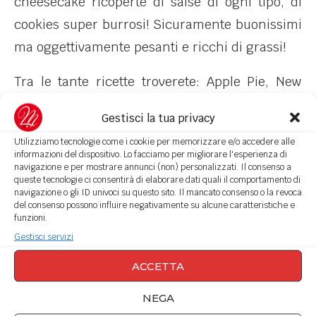
cheesecake ricoperte di salse di ogni tipo, di
cookies super burrosi! Sicuramente buonissimi
ma oggettivamente pesanti e ricchi di grassi!
Tra le tante ricette troverete: Apple Pie, New
York Cheese-cake, Angel Cake, Carrot Cake,
Gestisci la tua privacy
Chiffon Cake, Muffin, Cookies e tante altre
Utilizziamo tecnologie come i cookie per memorizzare e/o accedere alle
ricette americane.
informazioni del dispositivo. Lo facciamo per migliorare l'esperienza di
navigazione e per mostrare annunci (non) personalizzati. Il consenso a
queste tecnologie ci consentirà di elaborare dati quali il comportamento di
Federica ha selezionato le più conosciute
navigazione o gli ID univoci su questo sito. Il mancato consenso o la revoca
ricette dolci d’oltreoceano e le ha rivisitate
del consenso possono influire negativamente su alcune caratteristiche e
funzioni.
rendendole adatte anche agli intolleranti e ai
Gestisci servizi
vegani, più leggere e
facilmente digeribili
, ma
ACCETTA
soprattutto più salutari senza perdere il loro
gusto originale!
NEGA