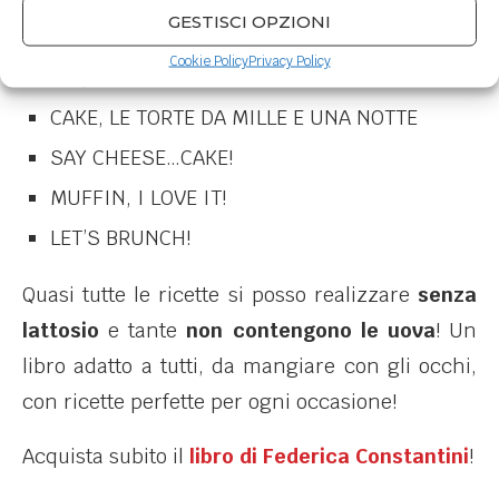
GESTISCI OPZIONI
Il libro è composto da 5 sezioni e 27 ricette:
Cookie Policy
Privacy Policy
PIE, LE CROSTATE D’OLTREOCEANO
CAKE, LE TORTE DA MILLE E UNA NOTTE
SAY CHEESE…CAKE!
MUFFIN, I LOVE IT!
LET’S BRUNCH!
Quasi tutte le ricette si posso realizzare
senza
lattosio
e tante
non contengono le uova
! Un
libro adatto a tutti, da mangiare con gli occhi,
con ricette perfette per ogni occasione!
Acquista subito il
libro di Federica Constantini
!