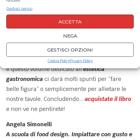
funzioni.
all’impiattamento del cibo
in cui Angela si è
Gestisci servizi
occupata delle ricette, degli impiattamenti
ACCETTA
(naturalmente!), delle foto e di tutti i testi.
Insomma, un gran lavoro che spero davvero le
NEGA
porti tanta fortuna e soddisfazione.
GESTISCI OPZIONI
Si sa, a tavola
anche l’occhio vuole la sua parte
Cookie Policy
Privacy Policy
e questo volume dedicato all’
estetica
gastronomica
ci darà molti spunti per “fare
belle figura” o semplicemente per allietare le
nostre tavole. Concludendo…
acquistate il libro
e non ve ne pentirete!
Angela Simonelli
A scuola di food design. Impiattare con gusto e