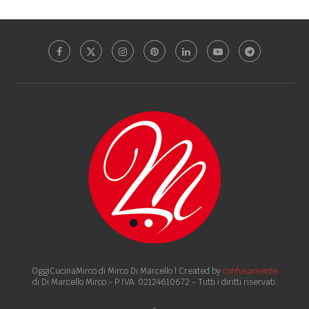
OggiCucinaMirco di Mirco Di Marcello | Created by
confusamente
di Di Marcello Mirco - P.IVA: 02124610672 - Tutti i diritti riservati.