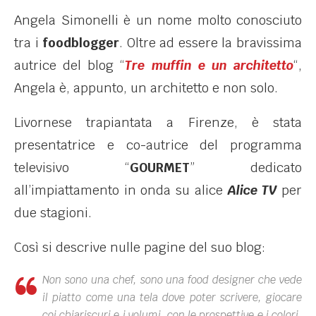
Angela Simonelli è un nome molto conosciuto
tra i
foodblogger
. Oltre ad essere la bravissima
autrice del blog “
Tre muffin e un architetto
“,
Angela è, appunto, un architetto e non solo.
Livornese trapiantata a Firenze, è stata
presentatrice e co-autrice del programma
televisivo “
GOURMET
” dedicato
all’impiattamento in onda su alice
Alice TV
per
due stagioni.
Così si descrive nulle pagine del suo blog:
Non sono una chef, sono una food designer che vede
il piatto come una tela dove poter scrivere, giocare
coi chiariscuri e i volumi, con le prospettive e i colori,