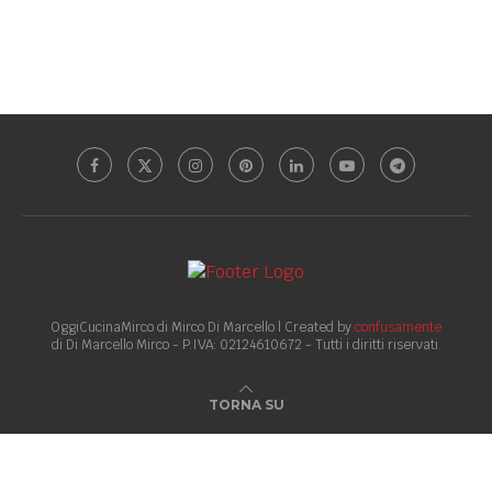
OggiCucinaMirco di Mirco Di Marcello | Created by
confusamente
di Di Marcello Mirco - P.IVA: 02124610672 - Tutti i diritti riservati.
TORNA SU