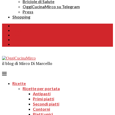
Briciole di Salute
OggiCucinaMirco su Telegram
Press
Shopping
Home
Chi sono
Contatti
Collaborazioni
Newsletter
il blog di Mirco Di Marcello
Ricette
Ricette per portata
Antipasti
Primi piatti
Secondi piatti
Contorni
Piatti unici