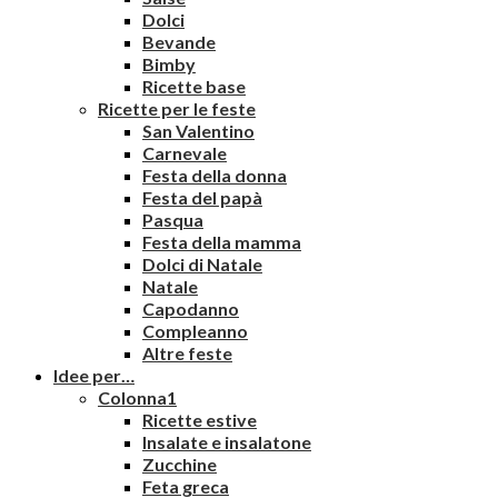
Dolci
Bevande
Bimby
Ricette base
Ricette per le feste
San Valentino
Carnevale
Festa della donna
Festa del papà
Pasqua
Festa della mamma
Dolci di Natale
Natale
Capodanno
Compleanno
Altre feste
Idee per…
Colonna1
Ricette estive
Insalate e insalatone
Zucchine
Feta greca