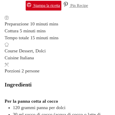
Stampa la ricetta
Pin Recipe
Preparazione
10
minuti
mins
Cottura
5
minuti
mins
Tempo totale
15
minuti
mins
Course
Dessert, Dolci
Cuisine
Italiana
Porzioni
2
persone
Ingredienti
Per la panna cotta al cocco
120
grammi
panna per dolci
30
ml
succo di cocco
(acqua di cocco o latte di