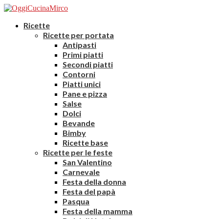
Ricette
Ricette per portata
Antipasti
Primi piatti
Secondi piatti
Contorni
Piatti unici
Pane e pizza
Salse
Dolci
Bevande
Bimby
Ricette base
Ricette per le feste
San Valentino
Carnevale
Festa della donna
Festa del papà
Pasqua
Festa della mamma