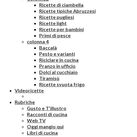
Ricette di ciambella
Ricette tipiche Abruzzesi
Ricette pugliesi
Ricette light
Ricette per bambini
Primi di pesce
colonna 4
Baccalà
Pesto e varianti
Riciclare in cucina
Pranzo in ufficio
Dolci al cucchiaio
Tiramisù
Ricette svuota frigo
Videoricette
Rubriche
Gusto e T’illustro
Racconti di cucina
Web TV
Oggi mangio qui
Libri di cucina