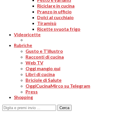
Riciclare in cucina
Pranzo in ufficio
Dolci al cucchiaio
Tiramisù
Ricette svuota frigo
Videoricette
Rubriche
Gusto e T’illustro
Racconti di cucina
Web TV
Oggi mangio qui
Libri di cucina
Briciole di Salute
OggiCucinaMirco su Telegram
Press
Shopping
Cerca