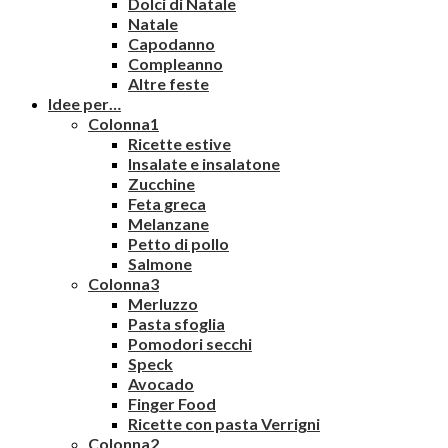
Dolci di Natale
Natale
Capodanno
Compleanno
Altre feste
Idee per…
Colonna1
Ricette estive
Insalate e insalatone
Zucchine
Feta greca
Melanzane
Petto di pollo
Salmone
Colonna3
Merluzzo
Pasta sfoglia
Pomodori secchi
Speck
Avocado
Finger Food
Ricette con pasta Verrigni
Colonna2