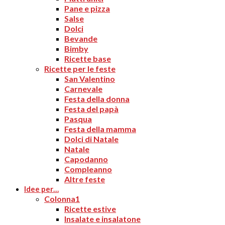
Pane e pizza
Salse
Dolci
Bevande
Bimby
Ricette base
Ricette per le feste
San Valentino
Carnevale
Festa della donna
Festa del papà
Pasqua
Festa della mamma
Dolci di Natale
Natale
Capodanno
Compleanno
Altre feste
Idee per…
Colonna1
Ricette estive
Insalate e insalatone