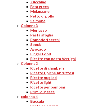
Zucchine
Feta greca
Melanzane
Petto di pollo
Salmone
Colonna3
Merluzzo
Pasta sfoglia
Pomodori secchi
Speck
Avocado
Finger Food
Ricette con pasta Verrigni
Colonna2
Ricette di ciambella
Ricette tipiche Abruzzesi
Ricette pugliesi
Ricette light
Ricette per bambini
Primi di pesce
colonna 4
Baccalà
Pesto e varianti