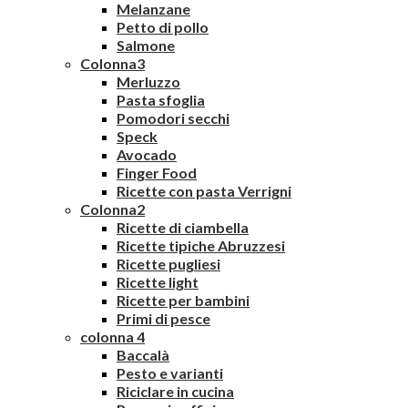
Melanzane
Petto di pollo
Salmone
Colonna3
Merluzzo
Pasta sfoglia
Pomodori secchi
Speck
Avocado
Finger Food
Ricette con pasta Verrigni
Colonna2
Ricette di ciambella
Ricette tipiche Abruzzesi
Ricette pugliesi
Ricette light
Ricette per bambini
Primi di pesce
colonna 4
Baccalà
Pesto e varianti
Riciclare in cucina