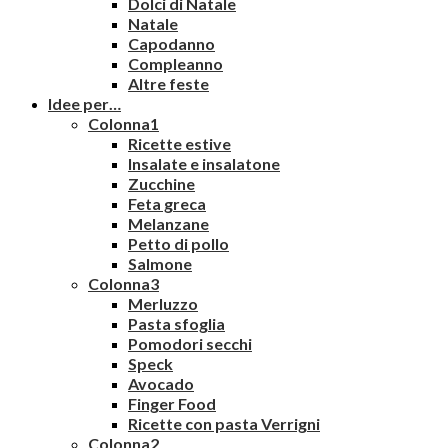
Dolci di Natale
Natale
Capodanno
Compleanno
Altre feste
Idee per…
Colonna1
Ricette estive
Insalate e insalatone
Zucchine
Feta greca
Melanzane
Petto di pollo
Salmone
Colonna3
Merluzzo
Pasta sfoglia
Pomodori secchi
Speck
Avocado
Finger Food
Ricette con pasta Verrigni
Colonna2