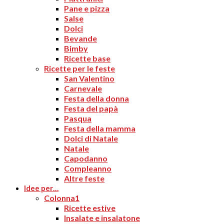
Pane e pizza
Salse
Dolci
Bevande
Bimby
Ricette base
Ricette per le feste
San Valentino
Carnevale
Festa della donna
Festa del papà
Pasqua
Festa della mamma
Dolci di Natale
Natale
Capodanno
Compleanno
Altre feste
Idee per…
Colonna1
Ricette estive
Insalate e insalatone