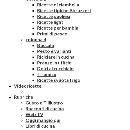
Ricette di ciambella
Ricette tipiche Abruzzesi
Ricette pugliesi
Ricette light
Ricette per bambini
Primi di pesce
colonna 4
Baccalà
Pesto e varianti
Riciclare in cucina
Pranzo in ufficio
Dolci al cucchiaio
Tiramisù
Ricette svuota frigo
Videoricette
Rubriche
Gusto e T’illustro
Racconti di cucina
Web TV
Oggi mangio qui
Libri di cucina