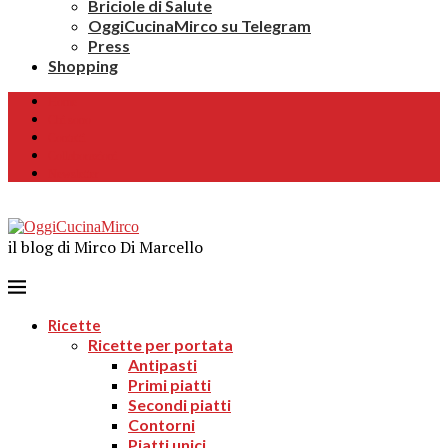
Briciole di Salute
OggiCucinaMirco su Telegram
Press
Shopping
Home
Chi sono
Contatti
Collaborazioni
Newsletter
il blog di Mirco Di Marcello
Ricette
Ricette per portata
Antipasti
Primi piatti
Secondi piatti
Contorni
Piatti unici