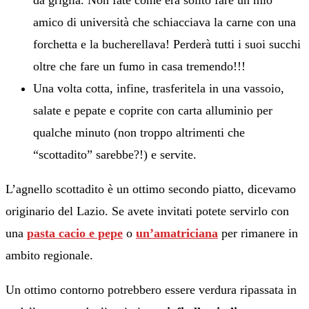
da griglia. Non fate come era solito fare un mio
amico di università che schiacciava la carne con una
forchetta e la bucherellava! Perderà tutti i suoi succhi
oltre che fare un fumo in casa tremendo!!!
Una volta cotta, infine, trasferitela in una vassoio,
salate e pepate e coprite con carta alluminio per
qualche minuto (non troppo altrimenti che
“scottadito” sarebbe?!) e servite.
L’agnello scottadito è un ottimo secondo piatto, dicevamo
originario del Lazio. Se avete invitati potete servirlo con
una
pasta cacio e pepe
o
un’amatriciana
per rimanere in
ambito regionale.
Un ottimo contorno potrebbero essere verdura ripassata in