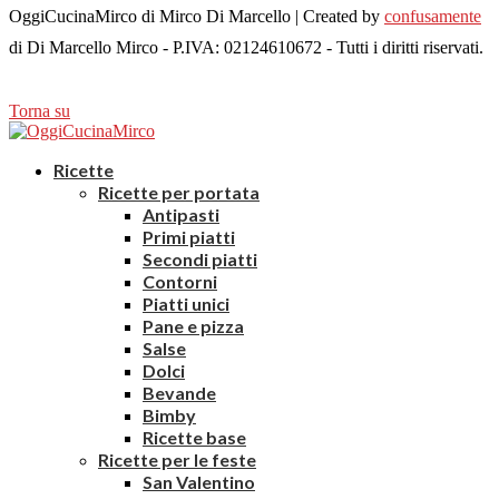
OggiCucinaMirco di Mirco Di Marcello | Created by
confusamente
di Di Marcello Mirco - P.IVA: 02124610672 - Tutti i diritti riservati.
Torna su
Ricette
Ricette per portata
Antipasti
Primi piatti
Secondi piatti
Contorni
Piatti unici
Pane e pizza
Salse
Dolci
Bevande
Bimby
Ricette base
Ricette per le feste
San Valentino