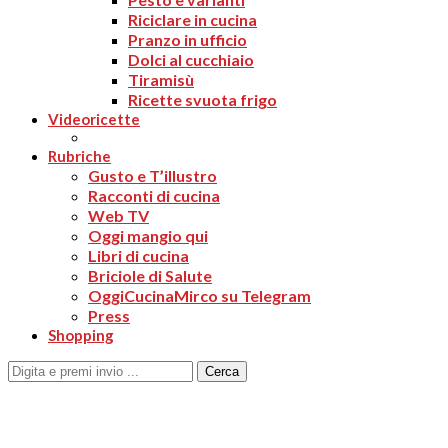
Riciclare in cucina
Pranzo in ufficio
Dolci al cucchiaio
Tiramisù
Ricette svuota frigo
Videoricette
Rubriche
Gusto e T’illustro
Racconti di cucina
Web TV
Oggi mangio qui
Libri di cucina
Briciole di Salute
OggiCucinaMirco su Telegram
Press
Shopping
Cerca