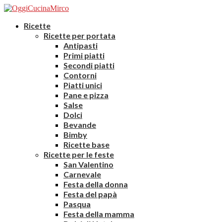
Ricette
Ricette per portata
Antipasti
Primi piatti
Secondi piatti
Contorni
Piatti unici
Pane e pizza
Salse
Dolci
Bevande
Bimby
Ricette base
Ricette per le feste
San Valentino
Carnevale
Festa della donna
Festa del papà
Pasqua
Festa della mamma