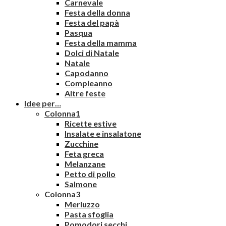
Carnevale
Festa della donna
Festa del papà
Pasqua
Festa della mamma
Dolci di Natale
Natale
Capodanno
Compleanno
Altre feste
Idee per…
Colonna1
Ricette estive
Insalate e insalatone
Zucchine
Feta greca
Melanzane
Petto di pollo
Salmone
Colonna3
Merluzzo
Pasta sfoglia
Pomodori secchi