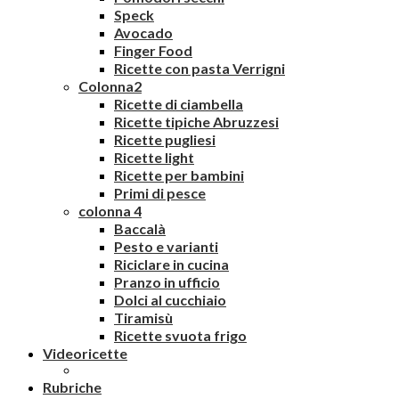
Speck
Avocado
Finger Food
Ricette con pasta Verrigni
Colonna2
Ricette di ciambella
Ricette tipiche Abruzzesi
Ricette pugliesi
Ricette light
Ricette per bambini
Primi di pesce
colonna 4
Baccalà
Pesto e varianti
Riciclare in cucina
Pranzo in ufficio
Dolci al cucchiaio
Tiramisù
Ricette svuota frigo
Videoricette
Rubriche