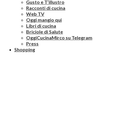
Gusto e T’illustro
Racconti di cucina
Web TV
Oggi mangio qui
Libri di cucina
Briciole di Salute
OggiCucinaMirco su Telegram
Press
Shopping