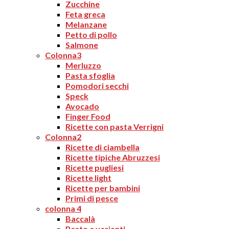
Zucchine
Feta greca
Melanzane
Petto di pollo
Salmone
Colonna3
Merluzzo
Pasta sfoglia
Pomodori secchi
Speck
Avocado
Finger Food
Ricette con pasta Verrigni
Colonna2
Ricette di ciambella
Ricette tipiche Abruzzesi
Ricette pugliesi
Ricette light
Ricette per bambini
Primi di pesce
colonna 4
Baccalà
Pesto e varianti