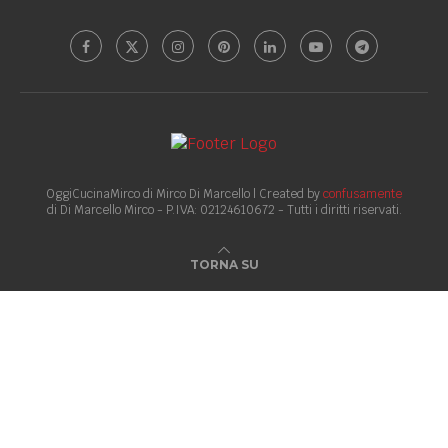
OggiCucinaMirco di Mirco Di Marcello | Created by
confusamente
di Di Marcello Mirco - P.IVA: 02124610672 - Tutti i diritti riservati.
TORNA SU