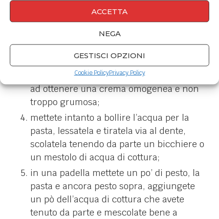
mettete in un mixer (se non lo hai
ACCETTA
acquistalo su Amazon
) la rucola, l'aglio,
del parmigiano e pecorino, i pistacchi,
NEGA
un pizzico di sale (e se volete del pepe) e
GESTISCI OPZIONI
le foglie di basilico;
Cookie Policy
Privacy Policy
iniziate a frullare e aggiungete l'olio fino
ad ottenere una crema omogenea e non
troppo grumosa;
mettete intanto a bollire l’acqua per la
pasta, lessatela e tiratela via al dente,
scolatela tenendo da parte un bicchiere o
un mestolo di acqua di cottura;
in una padella mettete un po’ di pesto, la
pasta e ancora pesto sopra, aggiungete
un pò dell’acqua di cottura che avete
tenuto da parte e mescolate bene a