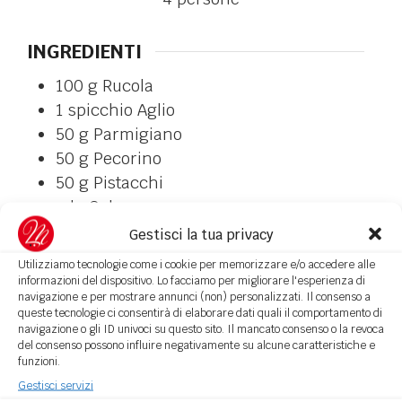
INGREDIENTI
100
g
Rucola
1
spicchio
Aglio
50
g
Parmigiano
50
g
Pecorino
50
g
Pistacchi
q.b.
Sale e pepe
150
ml
Olio extravergine di oliva
Gestisci la tua privacy
q.b.
Basilico
qualche foglia
Utilizziamo tecnologie come i cookie per memorizzare e/o accedere alle
320
g
pasta
informazioni del dispositivo. Lo facciamo per migliorare l'esperienza di
navigazione e per mostrare annunci (non) personalizzati. Il consenso a
queste tecnologie ci consentirà di elaborare dati quali il comportamento di
COME SI PREPARA
navigazione o gli ID univoci su questo sito. Il mancato consenso o la revoca
del consenso possono influire negativamente su alcune caratteristiche e
Lavate e asciugate tamponandola con
funzioni.
carta assorbente la rucola;
Gestisci servizi