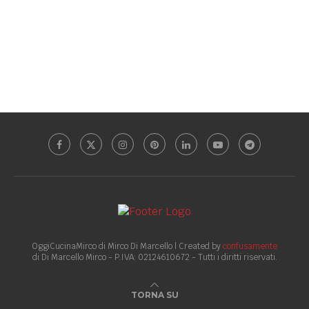
OggiCucinaMirco di Mirco Di Marcello | Created by
confusamente
di Di Marcello Mirco - P.IVA: 02124610672 - Tutti i diritti riservati.
TORNA SU