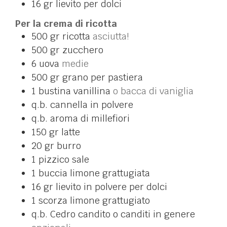
16
gr
lievito per dolci
Per la crema di ricotta
500
gr
ricotta
asciutta!
500
gr
zucchero
6
uova
medie
500
gr
grano per pastiera
1
bustina
vanillina
o bacca di vaniglia
q.b.
cannella in polvere
q.b.
aroma di millefiori
150
gr
latte
20
gr
burro
1
pizzico
sale
1
buccia
limone grattugiata
16
gr
lievito in polvere per dolci
1
scorza
limone grattugiato
q.b.
Cedro candito o canditi in genere